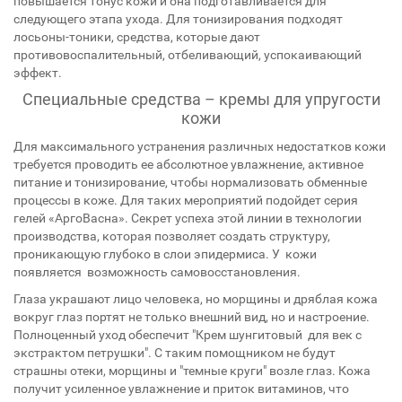
повышается тонус кожи и она подготавливается для
следующего этапа ухода. Для тонизирования подходят
лосьоны-тоники, средства, которые дают
противовоспалительный, отбеливающий, успокаивающий
эффект.
Специальные средства – кремы для упругости
кожи
Для максимального устранения различных недостатков кожи
требуется проводить ее абсолютное увлажнение, активное
питание и тонизирование, чтобы нормализовать обменные
процессы в коже. Для таких мероприятий подойдет серия
гелей «АргоВасна». Секрет успеха этой линии в технологии
производства, которая позволяет создать структуру,
проникающую глубоко в слои эпидермиса. У кожи
появляется возможность самовосстановления.
Глаза украшают лицо человека, но морщины и дряблая кожа
вокруг глаз портят не только внешний вид, но и настроение.
Полноценный уход обеспечит "Крем шунгитовый для век с
экстрактом петрушки". С таким помощником не будут
страшны отеки, морщины и "темные круги" возле глаз. Кожа
получит усиленное увлажнение и приток витаминов, что