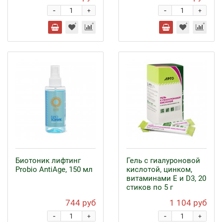
-
-
+
+
Биотоник лифтинг
Гель с гиалуроновой
Probio AntiAge, 150 мл
кислотой, цинком,
витаминами Е и D3, 20
стиков по 5 г
744 руб
1 104 руб
-
-
+
+