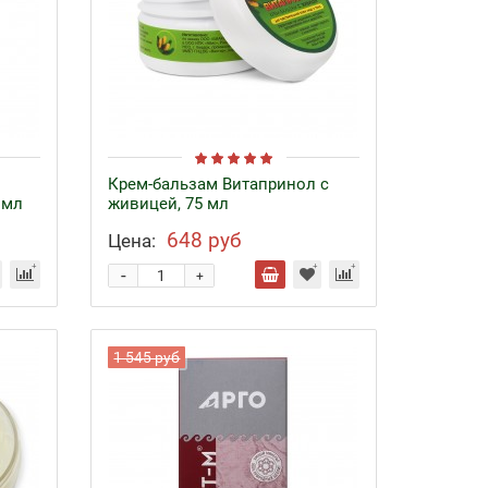
Крем-бальзам Витапринол с
 мл
живицей, 75 мл
648 руб
Цена:
-
+
1 545 руб