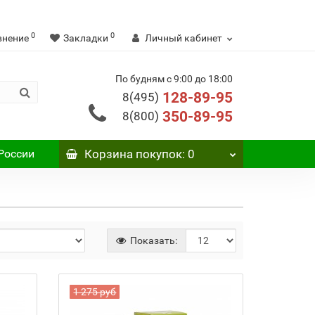
0
0
внение
Закладки
Личный кабинет
По будням с 9:00 до 18:00
128-89-95
8(495)
350-89-95
8(800)
России
Корзина
покупок
: 0
Показать:
1 275 руб