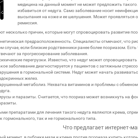
медицина на данный момент не может предложить такого 
избавиться от недуга. Само заболевание носит неинфекцио
высыпания на коже и ее шелушения. Может проявляться о
ремиссия.
т несколько причин, которые могут спровоцировать развитие псо
енетическая предрасположенность. Специалисты отмечают, что рис
ом случае, если близкие родственники ранее более псориазом. Есть 
твечают за прогрессирование заболевания.
сихические перегрузки. Известно, что недуг может спровоцироват
акое заболевание диагностируется у пациентов с затяжным стрессо
арушения в гормональной системе. Недуг может начать развивать
ндокринных желез.
арушенный метаболиз. Нехватка витаминов и проблемы с обменом 
едуга.
ирусы и паразиты. Считается, что псориаз может возникнуть на ф
аразиты.
ми препаратами для лечения такого недуга являются крема, спреи,
к гормонального, так и не гормонального типа.
Что предлагает интернет-ма
ый момент, в рубрике мази и крема против псориаза купить кото