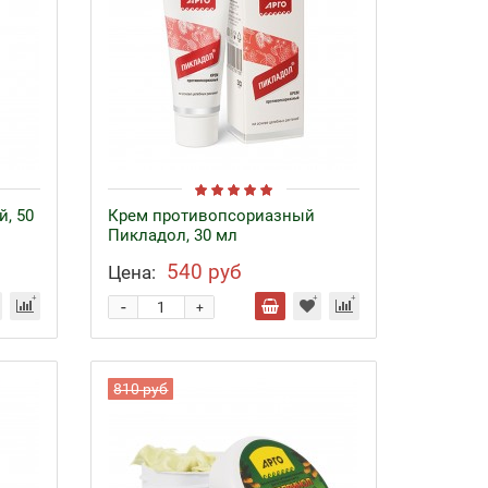
й, 50
Крем противопсориазный
Пикладол, 30 мл
540 руб
Цена:
-
+
810 руб
Байкал ЭМ-1 и удобрения