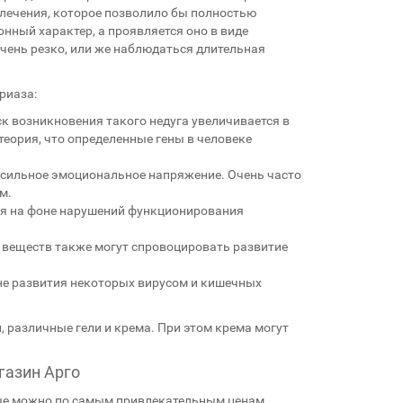
лечения, которое позволило бы полностью
нный характер, а проявляется оно в виде
чень резко, или же наблюдаться длительная
риаза:
к возникновения такого недуга увеличивается в
теория, что определенные гены в человеке
ь сильное эмоциональное напряжение. Очень часто
м.
ся на фоне нарушений функционирования
веществ также могут спровоцировать развитие
оне развития некоторых вирусом и кишечных
 различные гели и крема. При этом крема могут
газин Арго
рые можно по самым привлекательным ценам,