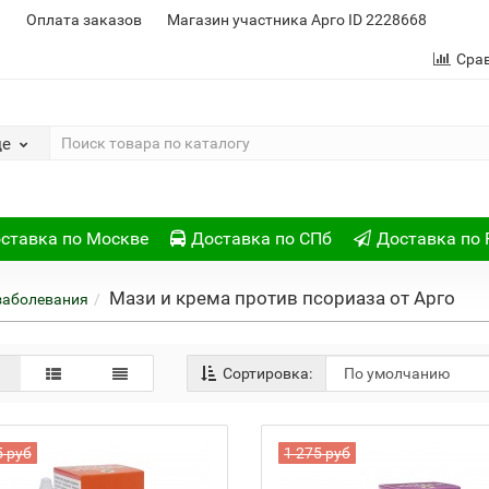
и
Оплата заказов
Магазин участника Арго ID 2228668
Сра
де
ставка по Москве
Доставка по СПб
Доставка по 
Мази и крема против псориаза от Арго
заболевания
Сортировка:
5 руб
1 275 руб