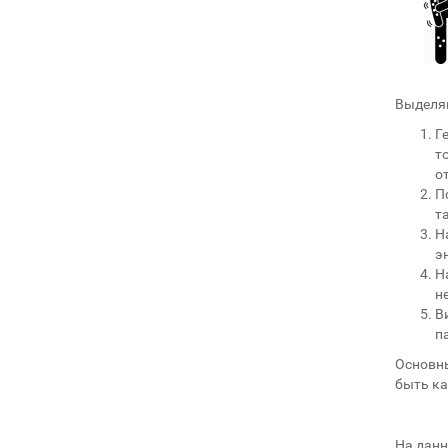
Выделяю
Г
т
о
П
т
Н
э
Н
н
В
п
Основны
быть ка
На данн