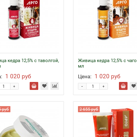
ца кедра 12,5% с таволгой,
Живица кедра 12,5% с чаго
л
мл
1 020 руб
1 020 руб
:
Цена:
-
+
+
5 руб
2 655 руб
езо с кофакторами
Аппликаторы Ляпко