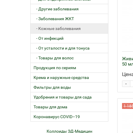
- Другие заболевания
- Заболевания ЖКТ
- Кожные заболевания
- От инфекций
- От усталости и для тонуса
- Товары для волос
Живи
50 м
Продукция по сериям
Цена
Крема и наружные средства
-
Фильтры для воды
Удобрения и товары для сада
1 18
Товары для дома
Коронавирус COVID–19
ем
Коллоиды ЭД-Медицин
Жел