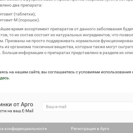
влено два препарата:
итовит (таблетки);
итовит-М (порошок).
йшее время ассортимент препаратов от данного заболевания буде
тов, то их состав состоит из натуральных ингредиентов, что позв
м. Призваны не просто поддерживать нормальное функционирование
ь из организма токсичные вещества, которые также могут сыграт
. Больше информации о препаратах представлено в разделе их оп
аясь на нашем сайте, вы соглашаетесь с условиями использования
десь
.
инки от Арго
ти на ваш E-Mail
ка конфиденциальности
Регистрация в Арго