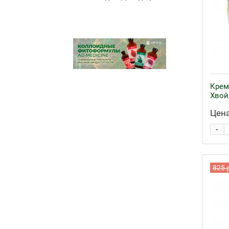
Крем
Хвой
Цена
-
825 