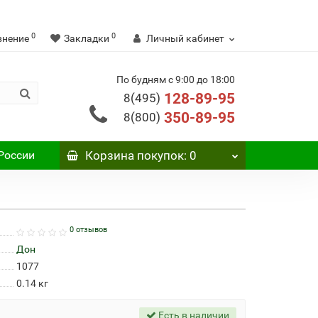
0
0
внение
Закладки
Личный кабинет
По будням с 9:00 до 18:00
128-89-95
8(495)
350-89-95
8(800)
России
Корзина
покупок
: 0
0 отзывов
Дон
1077
0.14
кг
Есть в наличии