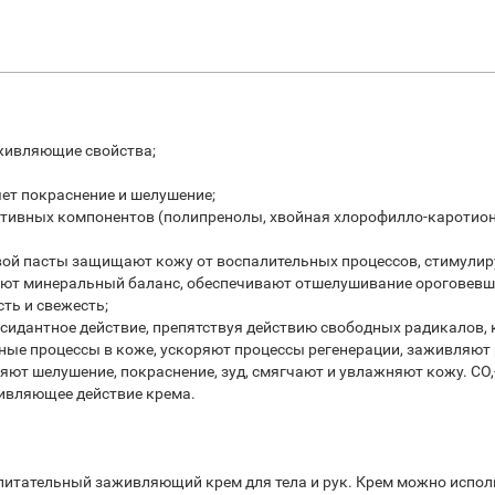
живляющие свойства;
яет покраснение и шелушение;
ктивных компонентов (полипренолы, хвойная хлорофилло-каротионо
ой пасты защищают кожу от воспалительных процессов, стимулир
ют минеральный баланс, обеспечивают отшелушивание ороговевших
ть и свежесть;
дантное действие, препятствуя действию свободных радикалов, 
ые процессы в коже, ускоряют процессы регенерации, заживляют
яют шелушение, покраснение, зуд, смягчают и увлажняют кожу. СО
ивляющее действие крема.
тательный заживляющий крем для тела и рук. Крем можно использ