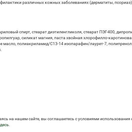
рофилактики различных кожных заболеваниях (дерматиты, псориаз
ариловый спирт, стеарат диэтиленгликоля, стеарат ПЭГ-400, дипроп
ропилгуар, силикат магния, паста хвойная хлорофилло-каротинова
е масло, полиакриламид/С13-14 изопарафин/лаурет-7, полипренол
.
аясь на нашем сайте, вы соглашаетесь с условиями использования
десь
.