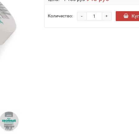
-
Ку
Количество:
+