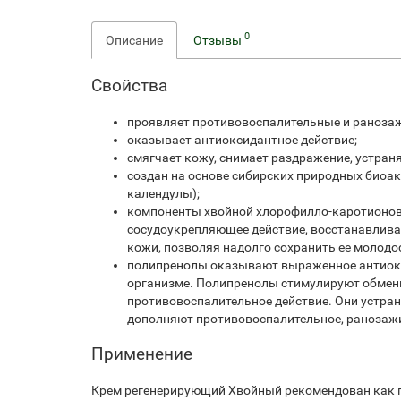
0
Описание
Отзывы
Свойства
проявляет противовоспалительные и раноза
оказывает антиоксидантное действие;
смягчает кожу, снимает раздражение, устран
создан на основе сибирских природных биоа
календулы);
компоненты хвойной хлорофилло-каротионов
сосудоукрепляющее действие, восстанавлива
кожи, позволяя надолго сохранить ее молодос
полипренолы оказывают выраженное антиокси
организме. Полипренолы стимулируют обменн
противовоспалительное действие. Они устран
дополняют противовоспалительное, ранозаж
Применение
Крем регенерирующий Хвойный рекомендован как пи