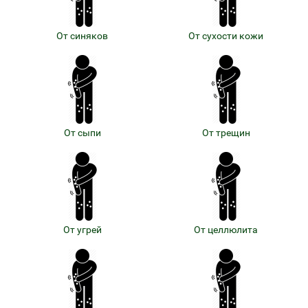
От синяков
От сухости кожи
От сыпи
От трещин
От угрей
От целлюлита