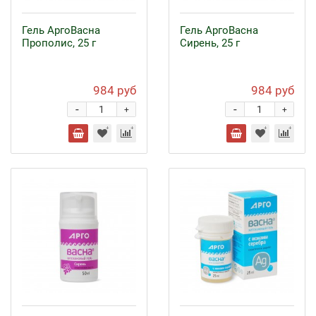
Гель АргоВасна
Гель АргоВасна
Прополис, 25 г
Сирень, 25 г
984 руб
984 руб
-
-
+
+