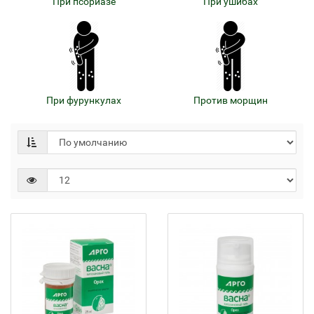
При псориазе
При ушибах
При фурункулах
Против морщин