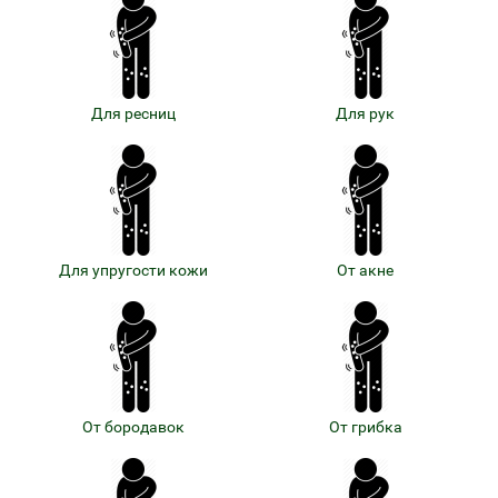
Для ресниц
Для рук
Для упругости кожи
От акне
От бородавок
От грибка