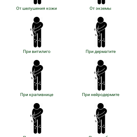
От шелушения кожи
От экземы
При витилиго
При дерматите
При крапивнице
При нейродермите