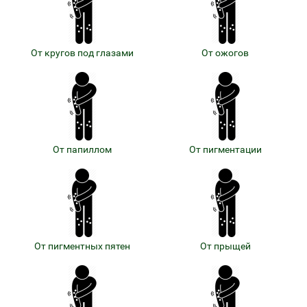
От кругов под глазами
От ожогов
От папиллом
От пигментации
От пигментных пятен
От прыщей