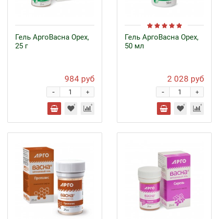
Гель АргоВасна Орех,
Гель АргоВасна Орех,
25 г
50 мл
984 руб
2 028 руб
-
-
+
+