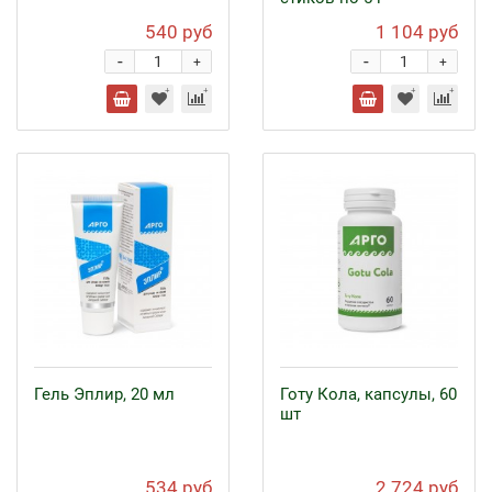
540 руб
1 104 руб
-
-
+
+
Гель Эплир, 20 мл
Готу Кола, капсулы, 60
шт
534 руб
2 724 руб