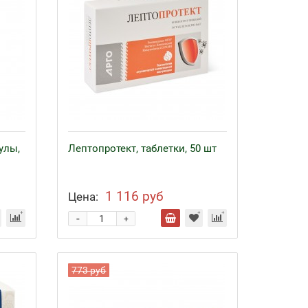
улы,
Лептопротект, таблетки, 50 шт
1 116 руб
Цена:
-
+
773 руб
Байкал ЭМ-1 и удобрения