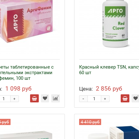
еты таблетированные с
Красный клевер ТSN, капс
ительными экстрактами
60 шт
фемин, 100 шт
1 098 руб
2 856 руб
:
Цена:
-
+
+
5 руб
4 410 руб
езо с кофакторами
Аппликаторы Ляпко