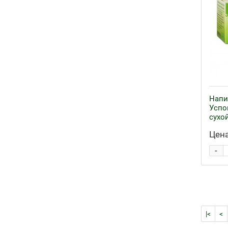
Напи
Успо
сухой
Цена
-
|<
<