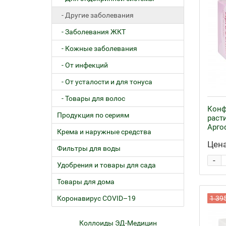
- Другие заболевания
- Заболевания ЖКТ
- Кожные заболевания
- От инфекций
- От усталости и для тонуса
- Товары для волос
Конф
Продукция по сериям
раст
Арго
Крема и наружные средства
Цена
Фильтры для воды
-
Удобрения и товары для сада
Товары для дома
Коронавирус COVID–19
1 39
ем
Коллоиды ЭД-Медицин
Жел