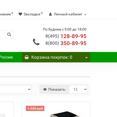
0
0
внение
Закладки
Личный кабинет
По будням с 9:00 до 18:00
128-89-95
8(495)
350-89-95
8(800)
России
Корзина
покупок
: 0
Показать:
1 530 руб