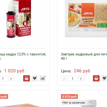
ца кедра 12,5% с таволгой,
Завтрак кедровый для печ
л
40 г
1 020 руб
246 руб
:
Цена:
-
+
+
3 руб
3 570 руб
Нет в наличии