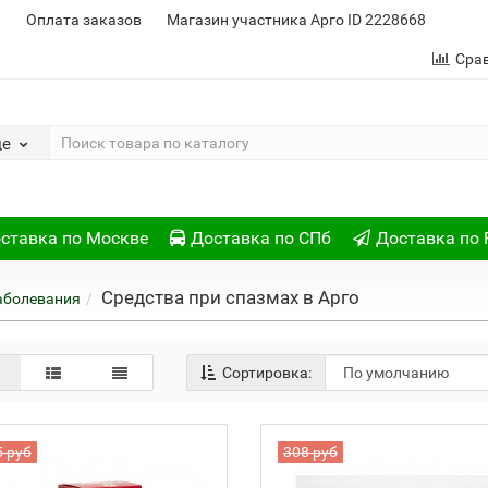
и
Оплата заказов
Магазин участника Арго ID 2228668
Сра
де
ставка по Москве
Доставка по СПб
Доставка по 
Средства при спазмах в Арго
аболевания
Сортировка:
5 руб
308 руб