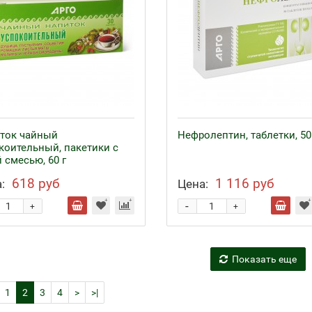
ток чайный
Нефролептин, таблетки, 50
коительный, пакетики с
 смесью, 60 г
618 руб
1 116 руб
:
Цена:
-
+
+
Показать еще
1
2
3
4
>
>|