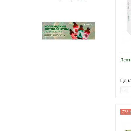
Лепт
Цена
-
773 