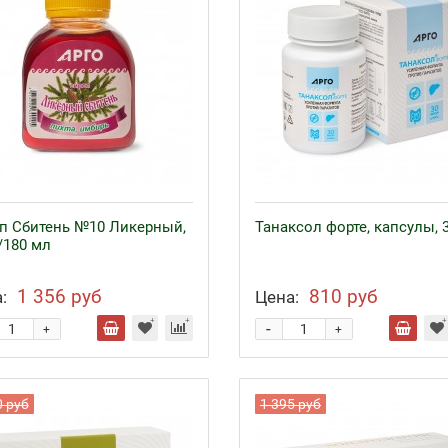
п Сбитень №10 Ликерный,
Танаксол форте, капсулы, 
/180 мл
1 356 руб
810 руб
:
Цена:
-
+
+
0 руб
1 395 руб