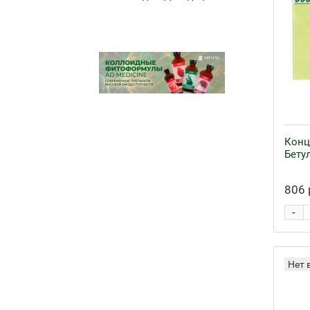
Конц
Бетул
806 
-
Нет 