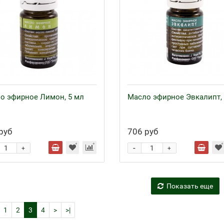
о эфирное Лимон, 5 мл
Масло эфирное Эвкалипт, 
руб
706 руб
-
+
+
Показать еще
1
2
3
4
>
>|