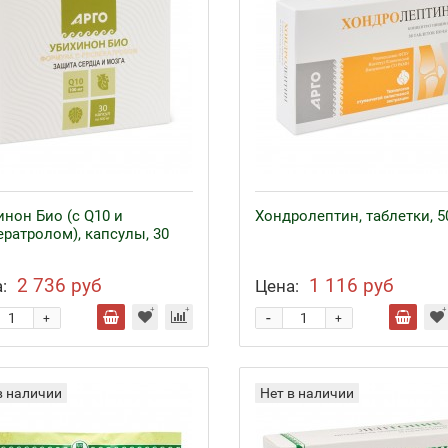
инон Био (с Q10 и
Хондролептин, таблетки, 5
ератролом), капсулы, 30
2 736 руб
1 116 руб
:
Цена:
-
+
+
в наличии
Нет в наличии
езо с кофакторами
Аппликаторы Ляпко