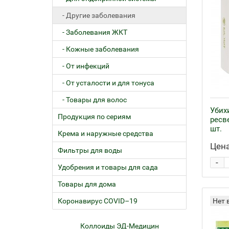
- Другие заболевания
- Заболевания ЖКТ
- Кожные заболевания
- От инфекций
- От усталости и для тонуса
- Товары для волос
Убих
Продукция по сериям
ресв
шт.
Крема и наружные средства
Цена
Фильтры для воды
-
Удобрения и товары для сада
Товары для дома
Коронавирус COVID–19
Нет 
ем
Коллоиды ЭД-Медицин
Жел