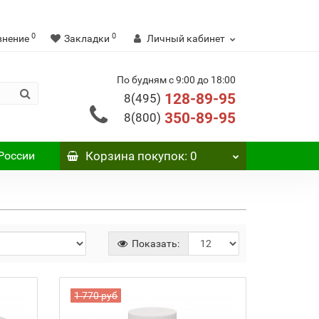
0
0
внение
Закладки
Личный кабинет
По будням с 9:00 до 18:00
128-89-95
8(495)
350-89-95
8(800)
России
Корзина
покупок
: 0
Показать:
1 770 руб