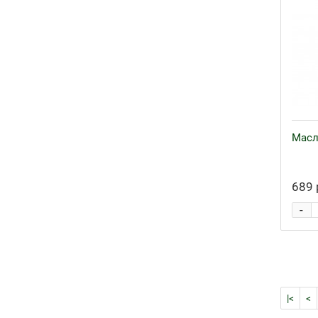
Масл
689 
-
|<
<