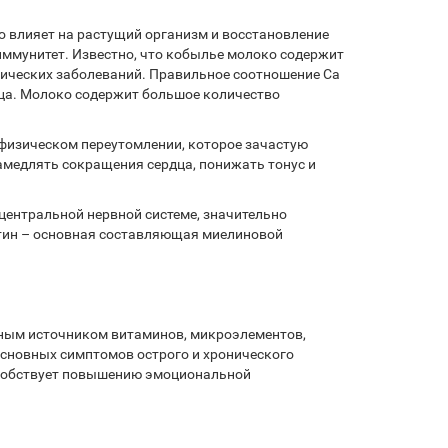
 влияет на растущий организм и восстановление
иммунитет. Известно, что кобылье молоко содержит
онических заболеваний. Правильное соотношение Ca
дца. Молоко содержит большое количество
физическом переутомлении, которое зачастую
амедлять сокращения сердца, понижать тонус и
центральной нервной системе, значительно
тин – основная составляющая миелиновой
дным источником витаминов, микроэлементов,
сновных симптомов острого и хронического
пособствует повышению эмоциональной