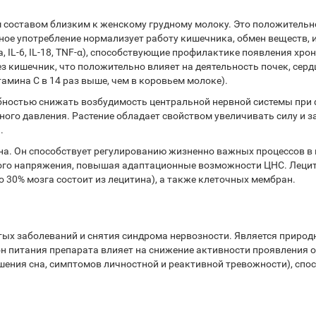
составом близким к женскому грудному молоку. Это положительно
ное употребление нормализует работу кишечника, обмен веществ, 
, IL-6, IL-18, TNF-α), способствующие профилактике появления хр
з кишечник, что положительно влияет на деятельность почек, сер
витамина С в 14 раз выше, чем в коровьем молоке).
ностью снижать возбудимость центральной нервной системы при 
ого давления. Растение обладает свойством увеличивать силу и з
.
а. Он способствует регулированию жизненно важных процессов в 
кого напряжения, повышая адаптационные возможности ЦНС. Леци
 30% мозга состоит из лецитина), а также клеточных мембран.
тых заболеваний и снятия синдрома нервозности. Является приро
 питания препарата влияет на снижение активности проявления о
шения сна, симптомов личностной и реактивной тревожности), с