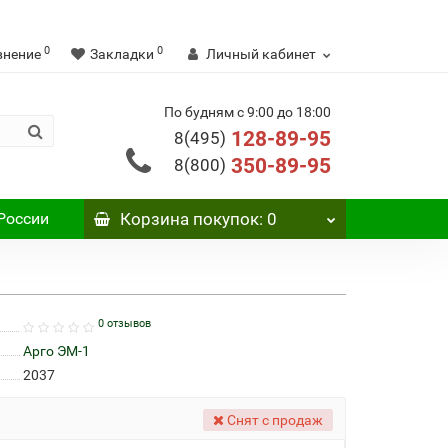
0
0
внение
Закладки
Личный кабинет
По будням с 9:00 до 18:00
128-89-95
8(495)
350-89-95
8(800)
России
Корзина
покупок
: 0
0 отзывов
Арго ЭМ-1
2037
Снят с продаж