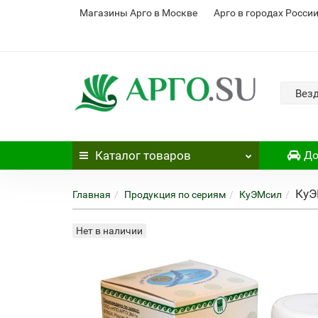
Магазины Арго в Москве
Арго в городах Росси
Вез
Каталог
товаров
До
КуЭ
Главная
Продукция по сериям
КуЭМсил
Нет в наличии