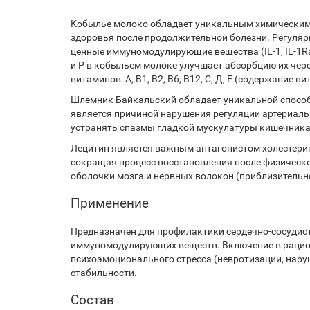
Кобылье молоко обладает уникальным химическим 
здоровья после продолжительной болезни. Регуляр
ценные иммуномодулирующие вещества (IL-1, IL-1Ra
и P в кобыльем молоке улучшает абсорбцию их чере
витаминов: А, В1, В2, В6, В12, С, Д, Е (содержание 
Шлемник Байкальский обладает уникальной способ
является причиной нарушения регуляции артериальн
устранять спазмы гладкой мускулатуры кишечника
Лецитин является важным антагонистом холестерин
сокращая процесс восстановления после физичес
оболочки мозга и нервных волокон (приблизительно
Применение
Предназначен для профилактики сердечно-сосудис
иммуномодулирующих веществ. Включение в рацион
психоэмоционального стресса (невротизации, нару
стабильности.
Состав