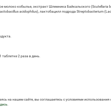
молоко кобылье, экстракт Шлемника Байкальского (Scutellaria bai
actobacillus acidophilus), лактобацилл подрода Streptobacterium (La
одукта.
1 таблетке 2 раза в день.
аясь на нашем сайте, вы соглашаетесь с условиями использования
десь
.