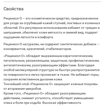
Свойства
Рициниол-О – это косметическое средство, предназначенное
для ухода за огрубевшей кожей ступней, локтевых и коленных
областей. Его регулярное использование избавит от трещин и
шелушения, обеспечит коже мягкость и свежий вид, подарит
ощущение легкости и комфорта.
Рициниол-О натурален, не содержит синтетических добавок –
консервантов, красителей, стабилизаторов.
«Рициниол-О» обладает выраженным кератолитическим,
питательным, увлажняющим, защитным, профилактическим,
антисептическим, разогревающим эффектами. Благодаря
особой молекулярной структуре он быстро распространяется
по поверхности и легко проникает в ткани. Не забивает поры,
сохраняя естественное дыхание кожи.
Тончайший слой «Рициниола-О» защищает кожные покровы
от вторжения микробов.
Кроме того, «Рициниол-О» обладает разогревающим
действием, снимает усталость, способствует уменьшению
отека и боли при ходьбе. Высокая эффективность