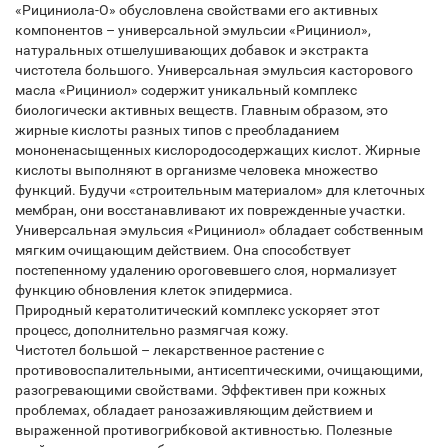
«Рициниола-О» обусловлена свойствами его активных
компонентов – универсальной эмульсии «Рициниол»,
натуральных отшелушивающих добавок и экстракта
чистотела большого. Универсальная эмульсия касторового
масла «Рициниол» содержит уникальный комплекс
биологически активных веществ. Главным образом, это
жирные кислоты разных типов с преобладанием
мононенасыщенных кислородосодержащих кислот. Жирные
кислоты выполняют в организме человека множество
функций. Будучи «строительным материалом» для клеточных
мембран, они восстанавливают их поврежденные участки.
Универсальная эмульсия «Рициниол» обладает собственным
мягким очищающим действием. Она способствует
постепенному удалению ороговевшего слоя, нормализует
функцию обновления клеток эпидермиса.
Природный кератолитический комплекс ускоряет этот
процесс, дополнительно размягчая кожу.
Чистотел большой – лекарственное растение с
противовоспалительными, антисептическими, очищающими,
разогревающими свойствами. Эффективен при кожных
проблемах, обладает ранозаживляющим действием и
выраженной противогрибковой активностью. Полезные