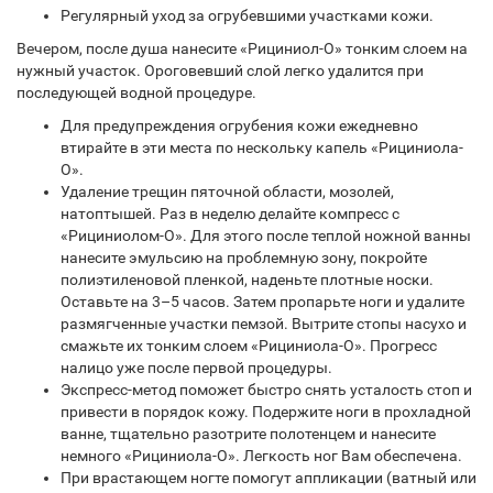
Регулярный уход за огрубевшими участками кожи.
Вечером, после душа нанесите «Рициниол-О» тонким слоем на
нужный участок. Ороговевший слой легко удалится при
последующей водной процедуре.
Для предупреждения огрубения кожи ежедневно
втирайте в эти места по нескольку капель «Рициниола-
О».
Удаление трещин пяточной области, мозолей,
натоптышей. Раз в неделю делайте компресс с
«Рициниолом-О». Для этого после теплой ножной ванны
нанесите эмульсию на проблемную зону, покройте
полиэтиленовой пленкой, наденьте плотные носки.
Оставьте на 3–5 часов. Затем пропарьте ноги и удалите
размягченные участки пемзой. Вытрите стопы насухо и
смажьте их тонким слоем «Рициниола-О». Прогресс
налицо уже после первой процедуры.
Экспресс-метод поможет быстро снять усталость стоп и
привести в порядок кожу. Подержите ноги в прохладной
ванне, тщательно разотрите полотенцем и нанесите
немного «Рициниола-О». Легкость ног Вам обеспечена.
При врастающем ногте помогут аппликации (ватный или