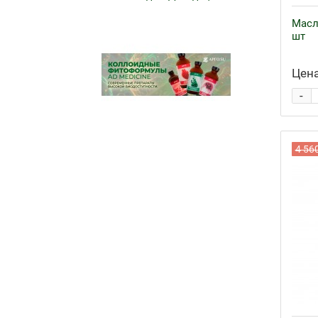
Масл
шт
Цена
-
4 56