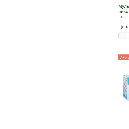
Муль
лико
шт.
Цена
-
773 