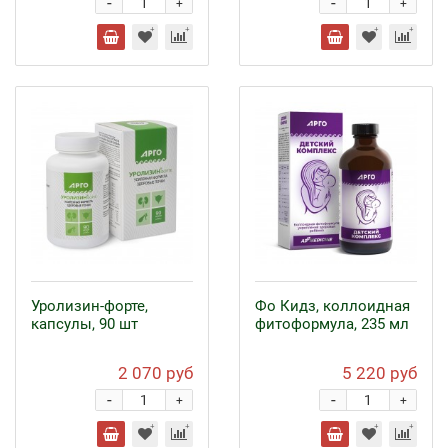
-
-
+
+
Уролизин-форте,
Фо Кидз, коллоидная
капсулы, 90 шт
фитоформула, 235 мл
2 070 руб
5 220 руб
-
-
+
+