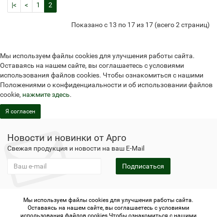
|<
<
1
2
Показано с 13 по 17 из 17 (всего 2 страниц)
Мы используем файлы cookies для улучшения работы сайта.
Оставаясь на нашем сайте, вы соглашаетесь с условиями
использования файлов cookies. Чтобы ознакомиться с нашими
Положениями о конфиденциальности и об использовании файлов
cookie,
нажмите здесь
.
Я согласен
Новости и новинки от Арго
Свежая продукция и новости на ваш E-Mail
Подписаться
Мы используем файлы cookies для улучшения работы сайта.
Не является публичной офертой
Политика
Оставаясь на нашем сайте, вы соглашаетесь с условиями
конфиденциальности
Не является публичной офертой
использования файлов cookies.Чтобы ознакомиться с нашими