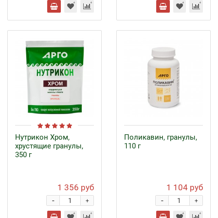
Нутрикон Хром,
Поликавин, гранулы,
хрустящие гранулы,
110 г
350 г
1 356 руб
1 104 руб
-
-
+
+