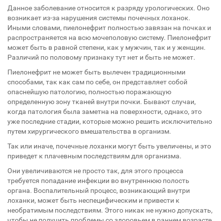
Данное заболевание относится к разряду урологических. Оно
возникает из-за нарушения системы почечных лоханок.
Иными словами, пиелонефрит полностью завязан на почках и
распространяется на всю мочеполовую систему. Пиелонефрит
может быть в равной степени, как у мужчин, так и у женщин.
Различий по половому признаку тут нет и быть не может.
Пиелонефрит не может быть вылечен традиционными
способами, так как сам по себе, он представляет собой
опаснейшую патологию, полностью поражающую
определенную зону тканей внутри почки. Бывают случаи,
когда патология была заметна на поверхности, однако, это
уже последние стадии, которые можно решить исключительно
путем хирургического вмешательства в организм.
Так или иначе, почечные лоханки могут быть увеличены, и это
приведет к плачевным последствиям для организма.
Они увеличиваются не просто так, для этого процесса
требуется попадание инфекции во внутреннюю полость
органа. Воспалительный процесс, возникающий внутри
лоханки, может быть неспецифическим и привести к
необратимым последствиям. Этого никак не нужно допускать,
чтобы не получить проблемы со здоровьем в раннем возрасте.