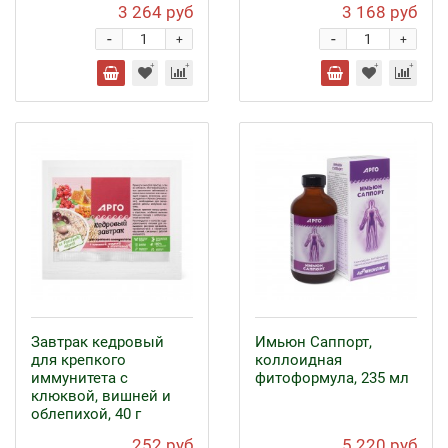
3 264 руб
3 168 руб
-
-
+
+
Завтрак кедровый
Имьюн Саппорт,
для крепкого
коллоидная
иммунитета с
фитоформула, 235 мл
клюквой, вишней и
облепихой, 40 г
252 руб
5 220 руб