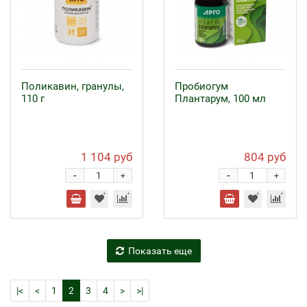
Поликавин, гранулы,
Пробиогум
110 г
Плантарум, 100 мл
1 104 руб
804 руб
-
-
+
+
Показать еще
|<
<
1
2
3
4
>
>|