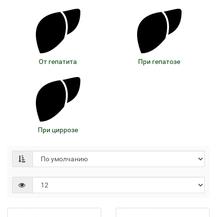
От гепатита
При гепатозе
При циррозе