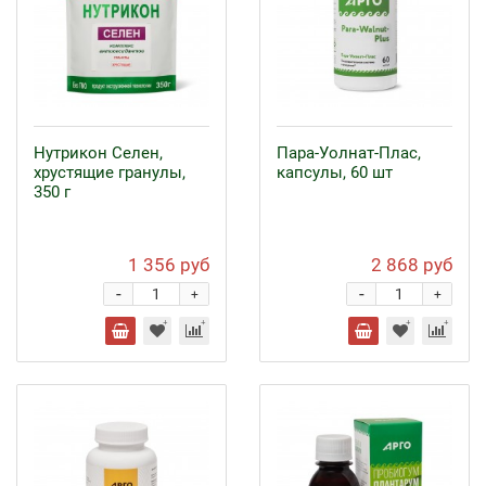
Нутрикон Селен,
Пара-Уолнат-Плас,
хрустящие гранулы,
капсулы, 60 шт
350 г
1 356 руб
2 868 руб
-
-
+
+