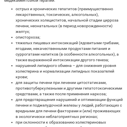
медикаментозной терапии:
острых и хронических гепатитов (преимущественно
лекарственных, токсических, алкогольных),
хронических холециститов, начальной стадии цирроза
печени, неонатальных (в период новорожденности)
желтух;
описторхоза;
тяжелых пищевых интоксикаций (ядовитыми грибами,
ягодами, некачественными продуктами питания и
суррогатами напитков (в особенности алкогольных), а
также выраженной интоксикации другого генеза;
нарушений липидного обмена – для снижения уровня
холестерина и нормализации липидных показателей
крови;
для защиты печени при лечении цитостатиками,
противотуберкулезными и другими гепатотоксическими
средствами, а также после применения наркоза;
для предотвращения нарушений и оптимизации функций
печени и поджелудочной железы у людей, работающих с
вредными для печени факторами и (или) проживающих
в экологически неблагоприятных регионах;
при склонности к образованию холестериновых