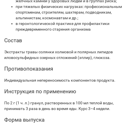
желчных камней у здоровых людей и в группах риска;
при тяжелых физических нагрузках: профессиональным
спортсменам, строителям, шахтерам, подводникам,
альпинистам, космонавтам и др.;
в геронтологической практике для профилактики
преждевременного старения организма
Состав
Экстракты травы солянки холмовой и полярных липидов
илово­сульфидных озерных отложений (эплир), глюкоза.
Противопоказания
Индивидуальная непереносимость компонентов продукта.
Инструкция по применению
По 2 г (1 ч. л.) гранул, растворенных в 100 мл теплой воды,
принимать 3 раза в день во время еды. Курс 3–4 недели.
Форма выпуска