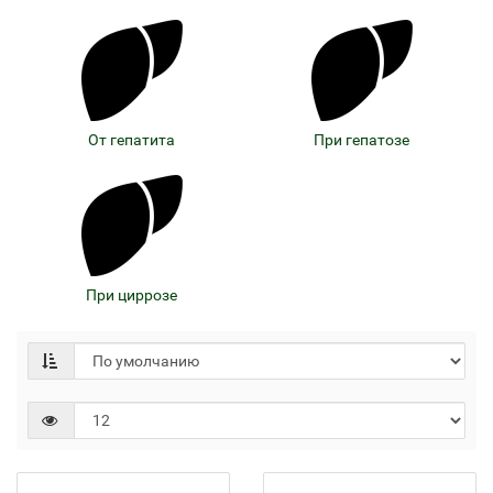
От гепатита
При гепатозе
При циррозе