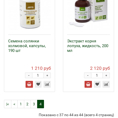
Семена солянки
Экстракт корня
холмовой, капсулы,
лопуха, жидкость, 200
190 шт
мл
1 210 руб
2 120 руб
-
-
+
+
|<
<
1
2
3
4
Показано с 37 по 44 из 44 (всего 4 страниц)