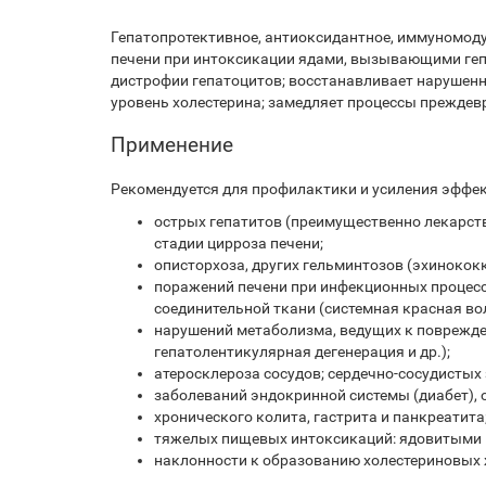
Гепатопротективное, антиоксидантное, иммуномод
печени при интоксикации ядами, вызывающими гепа
дистрофии гепатоцитов; восстанавливает нарушенн
уровень холестерина; замедляет процессы преждев
Применение
Рекомендуeтся для профилактики и усиления эффе
острых гепатитов (преимущественно лекарств
стадии цирроза печени;
описторхоза, других гельминтозов (эхинококко
поражений печени при инфекционных процесса
соединительной ткани (системная красная вол
нарушений метаболизма, ведущих к поврежден
гепатолентикулярная дегенерация и др.);
атеросклероза сосудов; сердечно-сосудистых
заболеваний эндокринной системы (диабет), 
хронического колита, гастрита и панкреатита
тяжелых пищевых интоксикаций: ядовитыми г
наклонности к образованию холестериновых