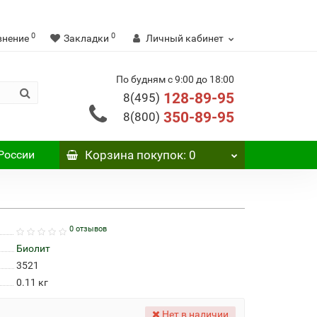
0
0
внение
Закладки
Личный кабинет
По будням с 9:00 до 18:00
128-89-95
8(495)
350-89-95
8(800)
России
Корзина
покупок
: 0
0 отзывов
Биолит
3521
0.11
кг
Нет в наличии