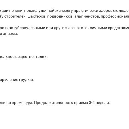
кции печени, поджелудочной железы у практически здоровых люд
(у строителей, шахтеров, подводников, альпинистов, профессионал
противотуберкулезными или другими гепатотоксичными средствами,
рганизма.
ельное вещество: тальк.
кормление грудью.
день во время еды. Продолжительность приема 3-4 недели.