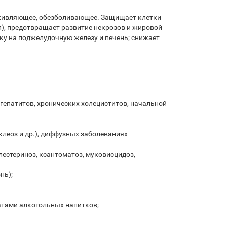
аживляющее, обезболивающее. Защищает клетки
), предотвращает развитие некрозов и жировой
ку на поджелудочную железу и печень; снижает
гепатитов, хронических холециститов, начальной
леоз и др.), диффузных заболеваниях
лестериноз, ксантоматоз, муковисцидоз,
нь);
атами алкогольных напитков;