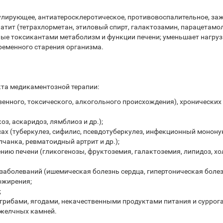
улирующее, антиатеросклеротическое, противовоспалительное, з
тит (тетрахлорметан, этиловый спирт, галактозамин, парацетамол
ые токсикантами метаболизм и функции печени; уменьшает нагруз
ременного старения организма.
кта медикаментозной терапии:
енного, токсического, алкогольного происхождения), хронических 
з, аскаридоз, лямблиоз и др.);
х (туберкулез, сифилис, псевдотуберкулез, инфекционный мононук
чанка, ревматоидный артрит и др.);
ию печени (гликогенозы, фруктоземия, галактоземия, липидоз, хо
 заболеваний (ишемическая болезнь сердца, гипертоническая болез
ожирения;
;
рибами, ягодами, некачественными продуктами питания и суррог
 желчных камней.