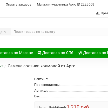
и
Оплата заказов
Магазин участника Арго ID 2228668
Сра
де
ставка по Москве
Доставка по СПб
Доставка по 
Семена солянки холмовой от Арго
ит
Рейтинг:
Производитель:
Артикул:
Вес:
1 210 руб
1 513 руб
Цена: