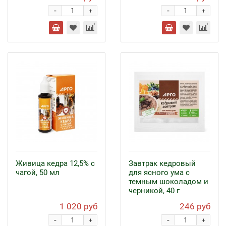
-
-
+
+
Живица кедра 12,5% с
Завтрак кедровый
чагой, 50 мл
для ясного ума с
темным шоколадом и
черникой, 40 г
1 020 руб
246 руб
-
-
+
+