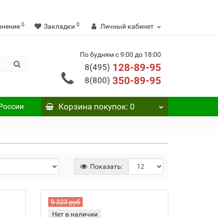
0
0
внение
Закладки
Личный кабинет
По будням с 9:00 до 18:00
128-89-95
8(495)
350-89-95
8(800)
России
Корзина
покупок
: 0
Показать:
9 323 руб
Нет в наличии