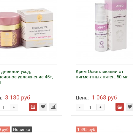
 дневной уход,
Крем Осветляющий от
нсивное увлажнение 45+,
пигментных пятен, 50 мл
л
3 180 руб
1 068 руб
:
Цена:
-
+
+
0 руб
Новинка
1 395 руб