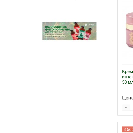
Крем
инте
50 м
Цена
-
3 66