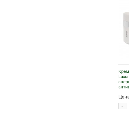
Крем
Luxur
энер
анти
Цена
-