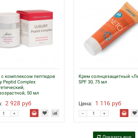
 с комплексом пептидов
Крем солнцезащитный «Л
y Peptid Complex
SPF 30, 75 мл
гетический,
возрастной, 50 мл
2 928 руб
1 116 руб
:
Цена:
-
+
+
Показать еще