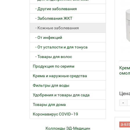
- Другие заболевания
- Заболевания ЖКТ
- Кожные заболевания
- От инфекций
- От усталости и для тонуса
- Товары для волос
Продукция по сериям
Крем
омол
Крема и наружные средства
Фильтры для воды
Цена
Удобрения и товары для сада
-
Товары для дома
Коронавирус COVID–19
3 97
ем
Коллоиды ЭД-Медицин
Жел