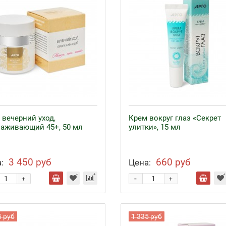
 вечерний уход,
Крем вокруг глаз «Секрет
аживающий 45+, 50 мл
улитки», 15 мл
3 450 руб
660 руб
:
Цена:
-
+
+
5 руб
1 335 руб
езо с кофакторами
Аппликаторы Ляпко