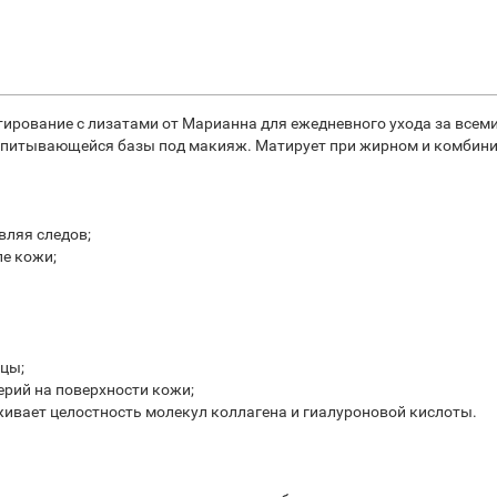
атирование с лизатами от Марианна для ежедневного ухода за всем
о впитывающейся базы под макияж. Матирует при жирном и комбин
вляя следов;
е кожи;
цы;
ерий на поверхности кожи;
живает целостность молекул коллагена и гиалуроновой кислоты.