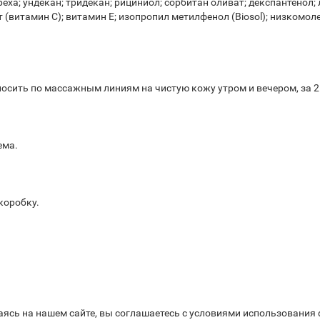
ха; ундекан; тридекан; рициниол; сорбитан оливат; декспантенол;
 (витамин С); витамин Е; изопропил метилфенол (Biosol); низкомо
носить по массажным линиям на чистую кожу утром и вечером, за 2 
ема.
коробку.
аясь на нашем сайте, вы соглашаетесь с условиями использования