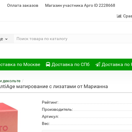
и
Оплата заказов
Магазин участника Арго ID 2228668
Сра
де
ставка по Москве
Доставка по СПб
Доставка по 
и декольте
AntiAge матирование с лизатами от Марианна
Рейтинг:
Производитель:
Артикул:
Вес: