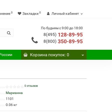
0
0
внение
Закладки
Личный кабинет
По будням с 9:00 до 18:00
128-89-95
8(495)
350-89-95
8(800)
России
Корзина
покупок
: 0
0 отзывов
Марианна
1101
0.06
кг