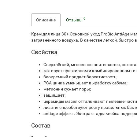
0
Описание
Отзывы
Крем для лица 30+ Основной уход ProBio AntiAge м
загрязнённого воздуха. В качестве лёгкой, быстр
Свойства
Сверхлёгкий, мгновенно впитывается, не оста
матирует при жирном и комбинированном тип
биокремний придаёт бархатистость;
PCA цинка уменьшает выработку себума;
метионин сужает поры;
защищает;
церамиды масел отталкивают пылевые части
лизаты способствуют росту правильных бакт
antiage эффект. Экстракт эдельвейса поддер
Состав