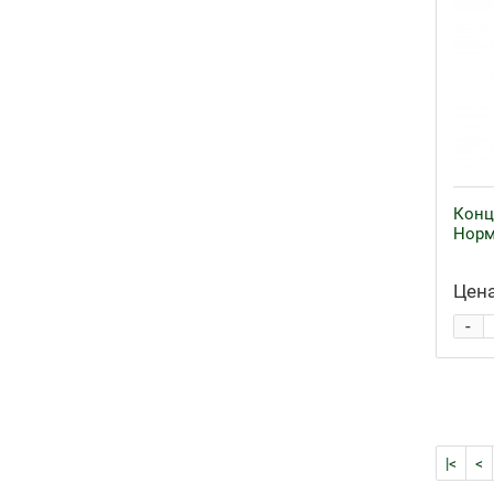
Конц
Норм
Цена
-
|<
<