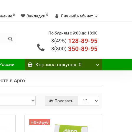
0
0
внение
Закладки
Личный кабинет
По будням с 9:00 до 18:00
128-89-95
8(495)
350-89-95
8(800)
России
Корзина
покупок
: 0
ств в Арго
Показать:
1 073 руб