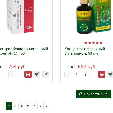
ентрат белково-молочный
Концентрат масляный
олит-PRO, 150 г
Витапринол, 50 мл
1 764 руб
852 руб
:
Цена:
-
+
+
Показать еще
1
2
3
4
5
6
>
>|