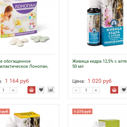
е обогащенное
Живица кедра 12,5% с алте
илактическое Лонопан,
50 мл
1 164 руб
1 020 руб
:
Цена:
-
+
+
5 руб
1 275 руб
езо с кофакторами
Аппликаторы Ляпко