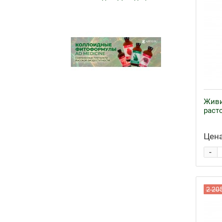
Живи
раст
Цена
-
2 20