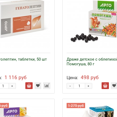
олептин, таблетки, 50 шт
Драже детское с облепихо
Помогуша, 80 г
1 116 руб
498 руб
:
Цена:
-
+
+
5 руб
1 275 руб