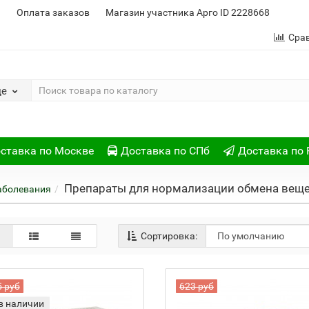
и
Оплата заказов
Магазин участника Арго ID 2228668
Сра
де
ставка по Москве
Доставка по СПб
Доставка по 
Препараты для нормализации обмена веще
аболевания
Сортировка:
5 руб
623 руб
в наличии