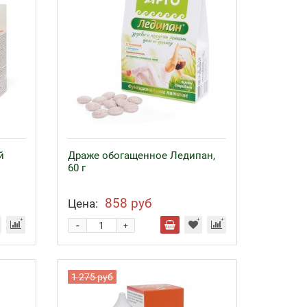
й
Драже обогащенное Ледипан,
60 г
858 руб
Цена:
-
+
1 275 руб