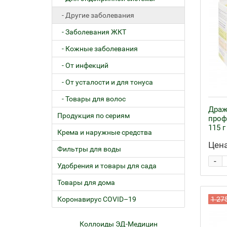
- Другие заболевания
- Заболевания ЖКТ
- Кожные заболевания
- От инфекций
- От усталости и для тонуса
- Товары для волос
Драж
Продукция по сериям
проф
115 г
Крема и наружные средства
Цена
Фильтры для воды
-
Удобрения и товары для сада
Товары для дома
Коронавирус COVID–19
1 27
ем
Коллоиды ЭД-Медицин
Жел