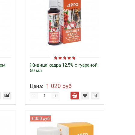
ем,
Живица кедра 12,5% с гуараной,
50 мл
1 020 руб
Цена:
-
+
1 350 руб
Байкал ЭМ-1 и удобрения