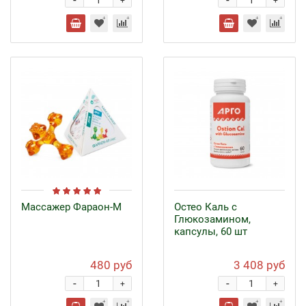
-
-
+
+
Массажер Фараон-М
Остео Каль с
Глюкозамином,
капсулы, 60 шт
480 руб
3 408 руб
-
-
+
+