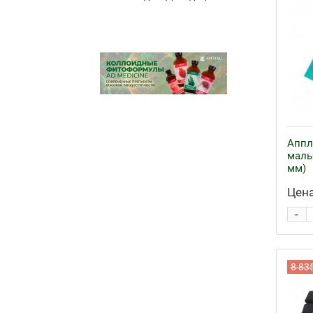
Аппл
малы
мм)
Цена
-
8 83