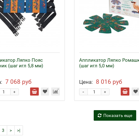
икатор Ляпко Пояс
Аппликатор Ляпко Ромаш
ик (шаг игл 5,8 мм)
(шаг игл 5,0 мм)
7 068 руб
8 016 руб
:
Цена:
-
+
+
Показать еще
3
>
>|