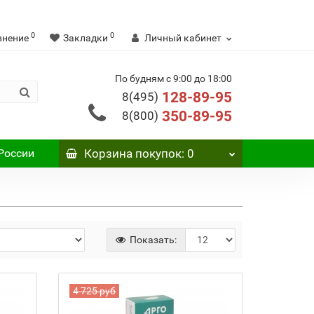
0
0
внение
Закладки
Личный кабинет
По будням с 9:00 до 18:00
128-89-95
8(495)
350-89-95
8(800)
России
Корзина
покупок
: 0
Показать:
4 725 руб