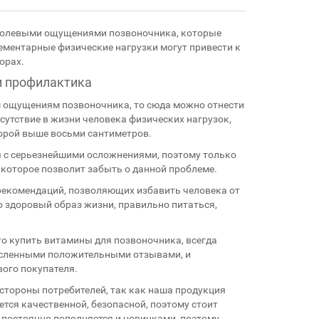
болевыми ощущениями позвоночника, которые
ементарные физические нагрузки могут привести к
орах.
и профилактика
 ощущениям позвоночника, то сюда можно отнести
тсутствие в жизни человека физических нагрузок,
торой выше восьми сантиметров.
ся с серьезнейшими осложнениями, поэтому только
 которое позволит забыть о данной проблеме.
 рекомендаций, позволяющих избавить человека от
 здоровый образ жизни, правильно питаться,
что купить витамины для позвоночника, всегда
численными положительными отзывами, и
вого покупателя.
 стороны потребителей, так как наша продукция
тся качественной, безопасной, поэтому стоит
н постоянно пополняется и новинками, поэтому