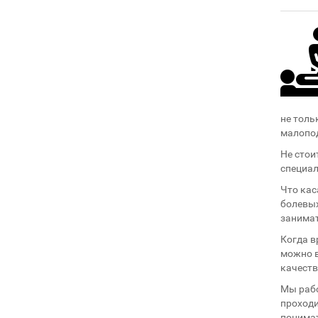
не толь
малопод
Не стои
специал
Что кас
болевых
занимат
Когда в
можно в
качеств
Мы рабо
проходи
понимат