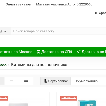
и
Оплата заказов
Магазин участника Арго ID 2228668
Сра
де
ставка по Москве
Доставка по СПб
Доставка по 
Витамины для позвоночника
авов
Сортировка:
0 руб
5 040 руб