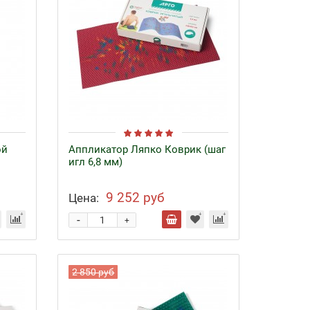
ой
Аппликатор Ляпко Коврик (шаг
игл 6,8 мм)
9 252 руб
Цена:
-
+
2 850 руб
Байкал ЭМ-1 и удобрения