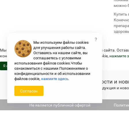
можно б
Купить 
Конечно
препара
здоровь
?
Мы используем файлы cookies
для улучшения работы сайта.
Мы используем файлы cookies для улучшения работы сайта. Остав
Оставаясь на нашем сайте, вы
конфиденциальности и об использовании файлов cookie,
нажмите з
соглашаетесь с условиями
использования файлов cookies.Чтобы
Я согласен
ознакомиться с нашими Положениями о
конфиденциальности и об использовании
файлов cookie,
нажмите здесь
.
Новости и нов
Свежая продукция и новос
Согласен
Не является публичной офертой
Полити
Argo.su - интернет-магазин отделения Арго © 2006-