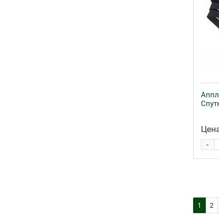
Аппл
Спутн
Цена
-
1
2