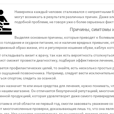
Наверняка каждый человек сталкивался с неприятными 
могут возникать в результате различных причин. Даже эл
подобной проблеме, не говоря уже о более серьезных факт
Причины, симтомы 
Выделяя основные причины, которые приводят к болевым
ко голодание и скудное питание, но и наличие вредных привычек, о
вижный образ жизни, это и регулярное ношение обуви, каблук ко
т откладывать визит к врачу, так как есть вероятность столкнуть
ист сможет провести диагностику, подбирая эффективное лечение,
ается профилактических целей, то знайте, есть несколько простых
 ощущений позвоночника. Например, следует вести исключительно
ься спортом, следить за осанкой.
рач назначит те или иные средства для лечения, нужно понимать, 
 нашем магазине. Он отличается безупречной репутацией, много
енной продукцией, которая удовлетворит даже самого привередли
таем в этой области не первый год, смогли завоевать уважение со
т многочисленные проверки, доказывающие лишь то, что она являе
ь это. Что касается ассортимента, то он широкий, помимо этого, о