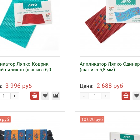
икатор Ляпко Коврик
Аппликатор Ляпко Одина
й силикон (шаг игл 6,0
(шаг игл 5,8 мм)
3 996 руб
2 688 руб
:
Цена:
-
+
+
5 руб
10 020 руб