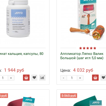
инат кальция, капсулы, 80
Аппликатор Ляпко Валик
Большой (шаг игл 5,0 мм)
1 944 руб
4 032 руб
:
Цена:
-
+
+
5 руб
5 565 руб