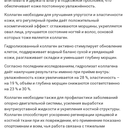
впитывать и держать влагу в подкожной прослойке, что
обеспечивает коже постоянную увлажнённость.
Коллаген необходим для улучшения упругости и эластичности
кожи, его регулярный приём даёт положительный
косметический эффект: сглаживаются морщины, укрепляется
овал лица, улучшается состояние ногтей и волос, основой
которых тоже является коллаген.
Гидролизованный коллаген активно стимулирует обновление
клеток, поддерживает водный баланс сухой и увядающей
кожи, разглаживает складки и уменьшает глубину морщин.
Согласно последним исследованиям, гидролизат коллагена
даёт наилучшие результаты именно при приёме внутрь:
увлажнённость кожи увеличивается на 28 %, эластичность –
на 19 %, объём и глубина морщин снижаются соответственно
на 23 % и 30 %.
Коллаген необходим также для профилактики заболеваний
опорно-двигательной системы, усиления выработки
внутрисуставной жидкости и укрепления костной структуры.
Коллаген способствует ускорению регенерации хрящевой и
костной ткани при их повреждении, его применение показано
спортсменам и всем, чья работа связана с тяжелыми