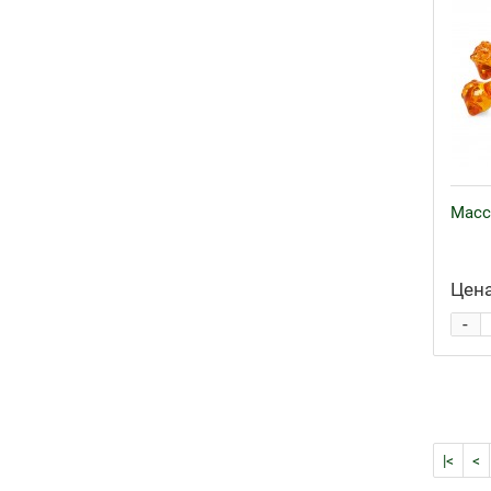
Масс
Цена
-
|<
<