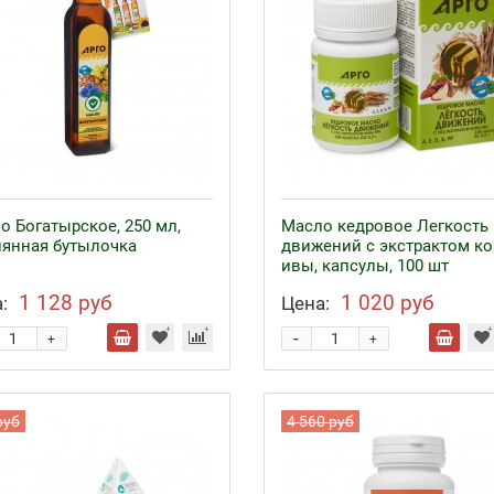
о Богатырское, 250 мл,
Масло кедровое Легкость
лянная бутылочка
движений с экстрактом к
ивы, капсулы, 100 шт
1 128 руб
1 020 руб
:
Цена:
-
+
+
руб
4 560 руб