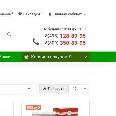
0
0
внение
Закладки
Личный кабинет
По будням с 9:00 до 18:00
128-89-95
8(495)
350-89-95
8(800)
России
Корзина
покупок
: 0
Показать:
833 руб