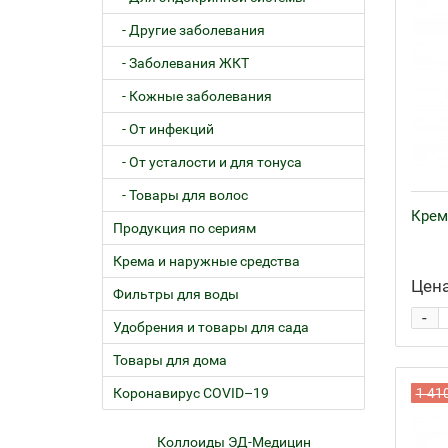
- Другие заболевания
- Заболевания ЖКТ
- Кожные заболевания
- От инфекций
- От усталости и для тонуса
- Товары для волос
Крем
Продукция по сериям
Крема и наружные средства
Цена
Фильтры для воды
-
Удобрения и товары для сада
Товары для дома
Коронавирус COVID–19
1 41
ем
Коллоиды ЭД-Медицин
Жел