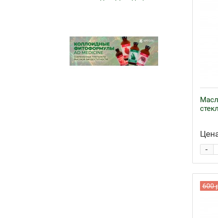
Масл
стек
Цена
-
600 