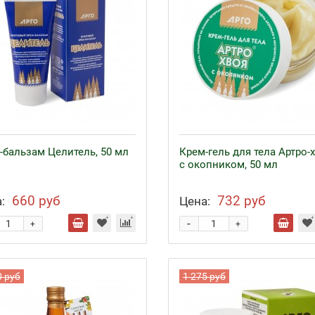
-бальзам Целитель, 50 мл
Крем-гель для тела Артро-
с окопником, 50 мл
660 руб
732 руб
:
Цена:
-
+
+
0 руб
1 275 руб
езо с кофакторами
Аппликаторы Ляпко