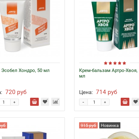
 Эсобел Хондро, 50 мл
Крем-бальзам Артро-Хвоя, 
мл
720 руб
714 руб
:
Цена:
-
+
+
руб
915 руб
Новинка