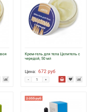
хвоя
Крем-гель для тела Целитель с
чередой, 50 мл
672 руб
Цена:
-
+
2 355 руб
Байкал ЭМ-1 и удобрения