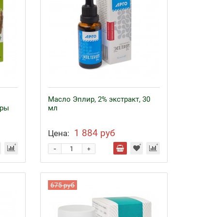
Масло Эплир, 2% экстракт, 30
оры
мл
1 884 руб
Цена:
-
+
675 руб