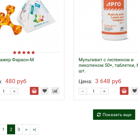
ажер Фараон-М
Мультивит с лютеином и
ликопеном 50+, таблетки, 
шт.
480 руб
3 648 руб
:
Цена:
-
+
+
Показать еще
1
2
3
>
>|