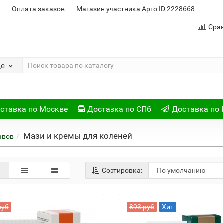
и
Оплата заказов
Магазин участника Арго ID 2228668
Сра
де
ставка по Москве
Доставка по СПб
Доставка по 
Мази и кремы для коленей
авов
Сортировка:
руб
893 руб
Хит