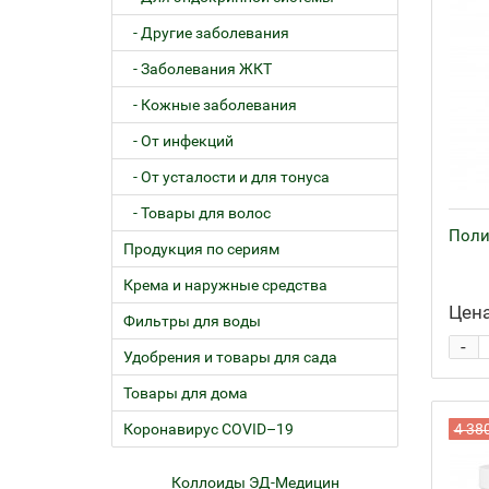
- Другие заболевания
- Заболевания ЖКТ
- Кожные заболевания
- От инфекций
- От усталости и для тонуса
- Товары для волос
Поли
Продукция по сериям
Крема и наружные средства
Цена
Фильтры для воды
-
Удобрения и товары для сада
Товары для дома
Коронавирус COVID–19
4 38
ем
Коллоиды ЭД-Медицин
Жел