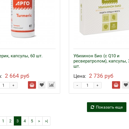
рик, капсулы, 60 шт.
Убихинон Био (с Q10 и
ресвератролом), капсулы, 
шт.
2 664 руб
2 736 руб
:
Цена:
-
+
+
Показать еще
1
2
3
4
5
>
>|