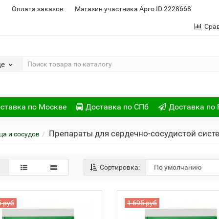
и
Оплата заказов
Магазин участника Арго ID 2228668
Сра
де
ставка по Москве
Доставка по СПб
Доставка по 
Препараты для сердечно-сосудистой сист
ца и сосудов
Сортировка:
5 руб
1 695 руб