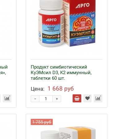
ный
Продукт симбиотический
я»,
КуЭМсил D3, K2 иммунный,
таблетки 60 шт.
1 668 руб
Цена:
-
+
1 755 руб
Байкал ЭМ-1 и удобрения