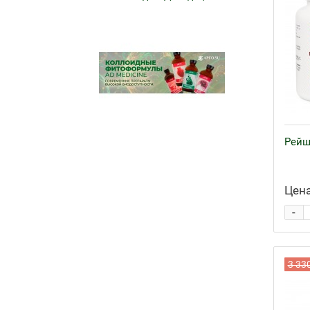
Рейши
Цена
-
3 33