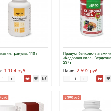
кавин, гранулы, 110 г
Продукт белково-витамин
«Кедровая сила - Сердечна
237 г
1 104 руб
2 592 руб
:
Цена:
-
+
+
0 руб
3 390 руб
езо с кофакторами
Аппликаторы Ляпко