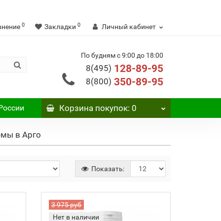
0
0
внение
Закладки
Личный кабинет
По будням с 9:00 до 18:00
128-89-95
8(495)
350-89-95
8(800)
России
Корзина
покупок
: 0
емы в Арго
Показать:
3 975 руб
Нет в наличии