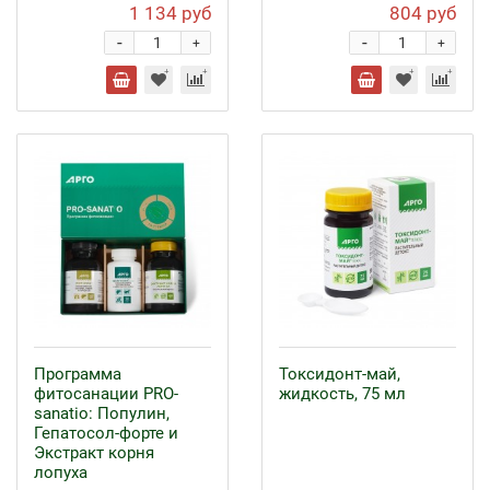
1 134 руб
804 руб
-
-
+
+
Программа
Токсидонт-май,
фитосанации PRO-
жидкость, 75 мл
sanatio: Популин,
Гепатосол-форте и
Экстракт корня
лопуха