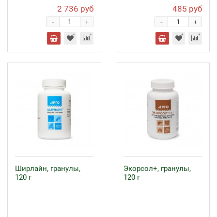
2 736 руб
485 руб
-
-
+
+
Ширлайн, гранулы,
Экорсол+, гранулы,
120 г
120 г