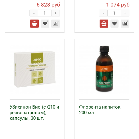
6 828 руб
1 074 руб
-
-
+
+
Убихинон Био (с Q10 и
Флорента напиток,
ресвератролом),
200 мл
капсулы, 30 шт.