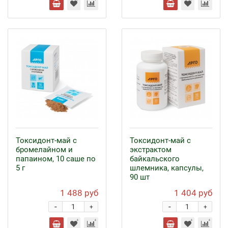
Токсидонт-май с
Токсидонт-май с
бромелайном и
экстрактом
папаином, 10 саше по
байкальского
5 г
шлемника, капсулы,
90 шт
1 488 руб
1 404 руб
-
-
+
+