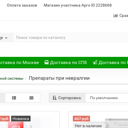
и
Оплата заказов
Магазин участника Арго ID 2228668
Сра
де
ставка по Москве
Доставка по СПб
Доставка по 
Препараты при невралгии
ной системы
Сортировка:
7 руб
Новинка
407 руб
Нет в наличии