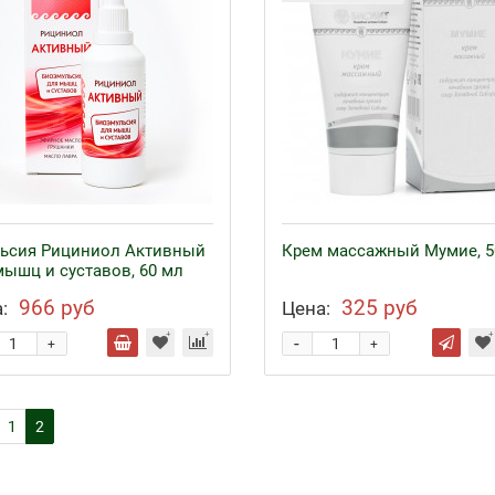
ьсия Рициниол Активный
Крем массажный Мумие, 5
мышц и суставов, 60 мл
966 руб
325 руб
:
Цена:
-
+
+
1
2