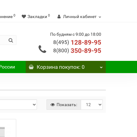
0
0
внение
Закладки
Личный кабинет
По будням с 9:00 до 18:00
128-89-95
8(495)
350-89-95
8(800)
России
Корзина
покупок
: 0
Показать: