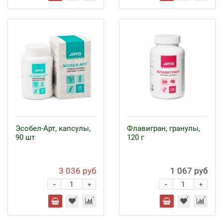
Эсобел-Арт, капсулы,
Флавигран, гранулы,
90 шт
120 г
3 036 руб
1 067 руб
-
-
+
+