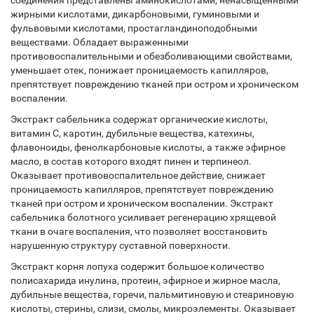
соединения представлены аминокислотами, ненасыщенными
жирными кислотами, дикарбоновыми, гуминовыми и
фульвовыми кислотами, простагландиноподобными
веществами. Обладает выраженными
противовоспалительными и обезболивающими свойствами,
уменьшает отек, понижает проницаемость капилляров,
препятствует повреждению тканей при остром и хроническом
воспалении.
Экстракт сабельника содержат органические кислоты,
витамин С, каротин, дубильные вещества, катехины,
флавоноиды, фенолкарбоновые кислоты, а также эфирное
масло, в состав которого входят пинен и терпинеол.
Оказывает противовоспалительное действие, снижает
проницаемость капилляров, препятствует повреждению
тканей при остром и хроническом воспалении. Экстракт
сабельника болотного усиливает регенерацию хрящевой
ткани в очаге воспаления, что позволяет восстановить
нарушенную структуру суставной поверхности.
Экстракт корня лопуха содержит большое количество
полисахарида инулина, протеин, эфирное и жирное масла,
дубильные вещества, горечи, пальмитиновую и стеариновую
кислоты, стерины, слизи, смолы, микроэлементы. Оказывает