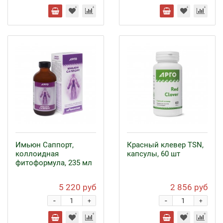
Имьюн Саппорт,
Красный клевер ТSN,
коллоидная
капсулы, 60 шт
фитоформула, 235 мл
5 220 руб
2 856 руб
-
-
+
+