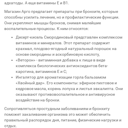
адхатоды. А еще витамины Е и В1.
Магазин Арго предлагает препараты при бронхите, которые
способны усилить лечение, но и профилактические функции.
Они укрепляют мышцы бронхов, снимая малейшие
воспалительные процессы. К ним относятся:
Десерт-кисель Смородиновый представлен комплексом
витаминов и минералов. Этот препарат содержит
крахмал, плодово-ягодный натуральный порошок на
основе смородины и аскорбиновую кислоту,
«Веторон» - витаминная добавка к пище в виде
комплекса биологических антиоксидантов бета-
каротина, витаминов Е и С;
Ингалятор для ароматизации горла бальзамом
«Хвойный дар». Его компоненты: эфирное пихтовое и
кедровое масла, корень лопуха и листья эвкалипта. Они
оказывают противовоспалительное и антивирусное
воздействие на бронхи.
Сопротивляться простудным заболеваниям и бронхиту
поможет закаливание организма это может обеспечить
правильный распорядок дня, питание, физические нагрузки и
отдых.