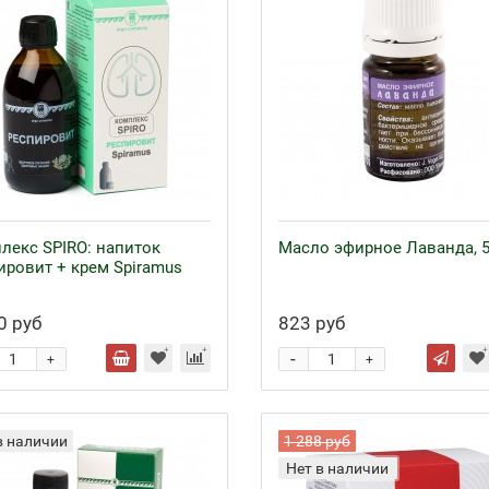
лекс SPIRO: напиток
Масло эфирное Лаванда, 
ировит + крем Spiramus
0 руб
823 руб
-
+
+
в наличии
1 288 руб
Нет в наличии