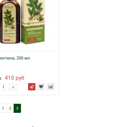
ентина, 200 мл
410 руб
:
+
1
2
3