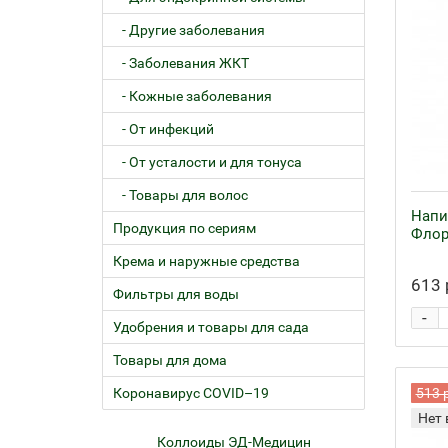
- Другие заболевания
- Заболевания ЖКТ
- Кожные заболевания
- От инфекций
- От усталости и для тонуса
- Товары для волос
Напи
Продукция по сериям
Флор
Крема и наружные средства
613 
Фильтры для воды
-
Удобрения и товары для сада
Товары для дома
Коронавирус COVID–19
513 
Нет 
ем
Коллоиды ЭД-Медицин
Жел