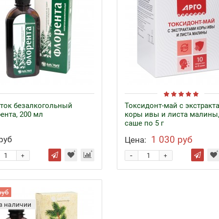
ток безалкогольный
Токсидонт-май с экстракт
ента, 200 мл
коры ивы и листа малины,
саше по 5 г
1 030 руб
руб
Цена:
-
+
+
руб
в наличии
езо с кофакторами
Аппликаторы Ляпко