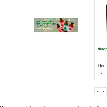
Флор
Цена
-
|<
<