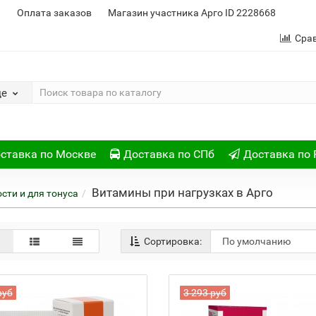
и
Оплата заказов
Магазин участника Арго ID 2228668
Сра
де
ставка по Москве
Доставка по СПб
Доставка по 
Витамины при нагрузках в Арго
ости и для тонуса
Сортировка:
руб
3 293 руб