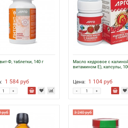
ит-Ф, таблетки, 140 г
Масло кедровое с калиной
витамином Е), капсулы, 10
1 584 руб
1 104 руб
:
Цена:
-
+
+
0 руб
3 240 руб
езо с кофакторами
Аппликаторы Ляпко