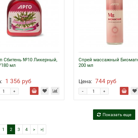
п Сбитень №10 Ликерный,
Спрей массажный Биомагн
/180 мл
200 мл
1 356 руб
744 руб
:
Цена:
-
+
+
Показать еще
1
2
3
4
>
>|