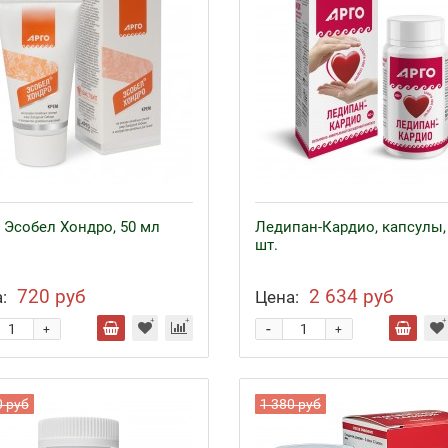
 Эсобел Хондро, 50 мл
Ледипан-Кардио, капсулы,
шт.
720 руб
2 634 руб
:
Цена:
-
+
+
0 руб
1 380 руб