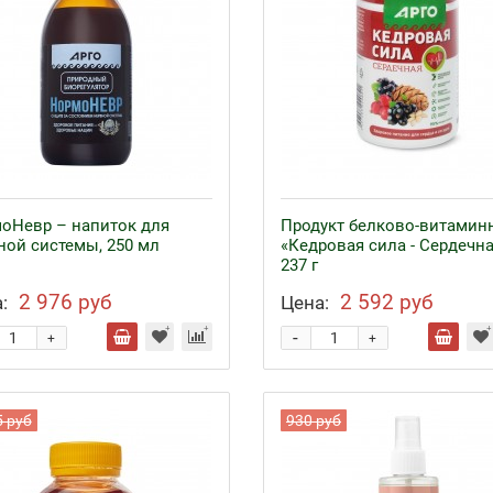
оНевр – напиток для
Продукт белково-витамин
ной системы, 250 мл
«Кедровая сила - Сердечна
237 г
2 976 руб
2 592 руб
:
Цена:
-
+
+
5 руб
930 руб