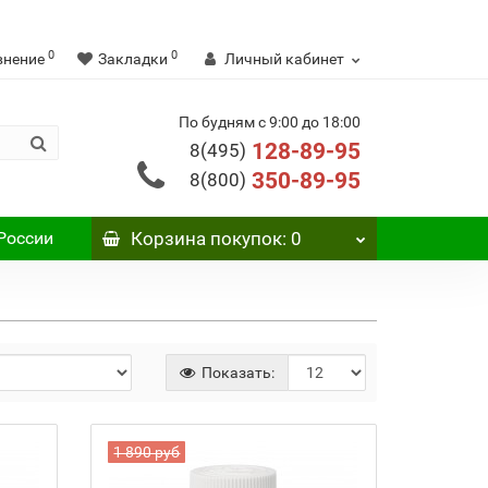
0
0
внение
Закладки
Личный кабинет
По будням с 9:00 до 18:00
128-89-95
8(495)
350-89-95
8(800)
России
Корзина
покупок
: 0
Показать:
1 890 руб