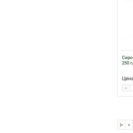
Сиро
250 г
Цена
-
|<
<