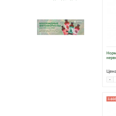
Норм
нерв
Цена
-
1 69