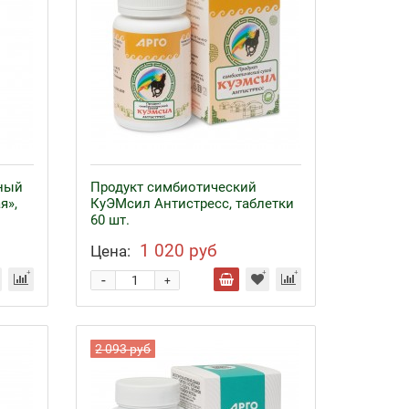
ный
Продукт симбиотический
я»,
КуЭМсил Антистресс, таблетки
60 шт.
1 020 руб
Цена:
-
+
2 093 руб