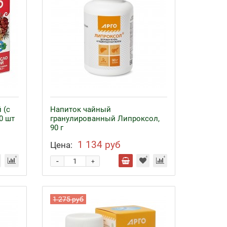
 (с
Напиток чайный
0 шт
гранулированный Липроксол,
90 г
1 134 руб
Цена:
-
+
1 275 руб
Байкал ЭМ-1 и удобрения