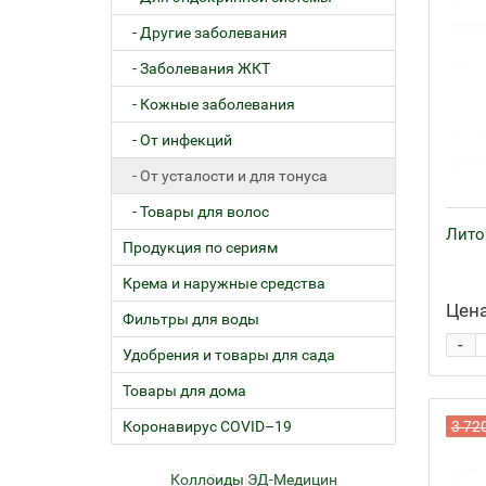
- Другие заболевания
- Заболевания ЖКТ
- Кожные заболевания
- От инфекций
- От усталости и для тонуса
- Товары для волос
Литов
Продукция по сериям
Крема и наружные средства
Цена
Фильтры для воды
-
Удобрения и товары для сада
Товары для дома
Коронавирус COVID–19
3 72
ем
Коллоиды ЭД-Медицин
Жел