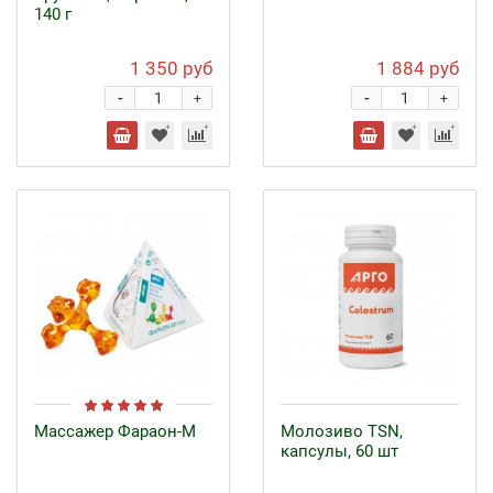
140 г
1 350 руб
1 884 руб
-
-
+
+
Массажер Фараон-М
Молозиво TSN,
капсулы, 60 шт