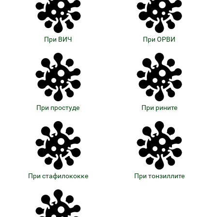
При ВИЧ
При ОРВИ
При простуде
При рините
При стафилококке
При тонзиллите