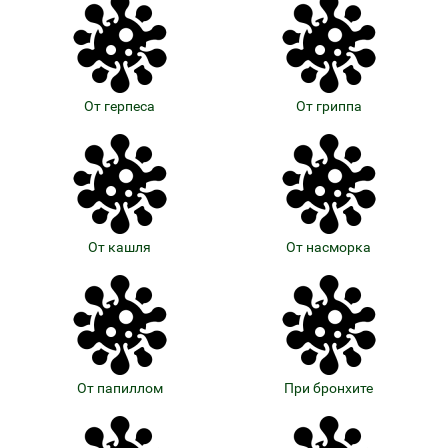
От герпеса
От гриппа
От кашля
От насморка
От папиллом
При бронхите