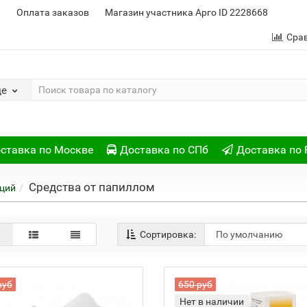
и
Оплата заказов
Магазин участника Арго ID 2228668
Сра
де
ставка по Москве
Доставка по СПб
Доставка по 
Средства от папиллом
ций
Сортировка:
руб
650 руб
Нет в наличии