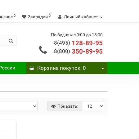
0
0
внение
Закладки
Личный кабинет
По будням с 9:00 до 18:00
128-89-95
8(495)
350-89-95
8(800)
России
Корзина
покупок
: 0
Показать: