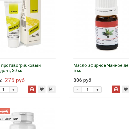
 противогрибковый
Масло эфирное Чайное де
донт, 30 мл
5 мл
275 руб
806 руб
:
-
+
+
5 руб
в наличии