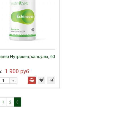
ацея Нутрикеа, капсулы, 60
1 900 руб
:
+
1
2
3
езо с кофакторами
Аппликаторы Ляпко