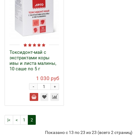
Токсидонт-май с
экстрактами коры
ивы и листа малины,
10 саше по 5 г
1 030 руб
-
+
|<
<
1
2
Показано с 13 по 23 из 23 (всего 2 страниц)