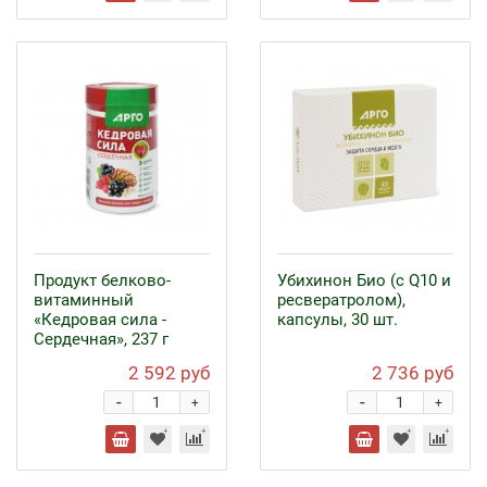
Продукт белково-
Убихинон Био (с Q10 и
витаминный
ресвератролом),
«Кедровая сила -
капсулы, 30 шт.
Сердечная», 237 г
2 592 руб
2 736 руб
-
-
+
+