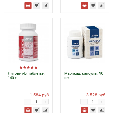
Литовит-Б, таблетки,
Марикад, капсулы, 90
140 г
шт
1 584 руб
3 528 руб
-
-
+
+