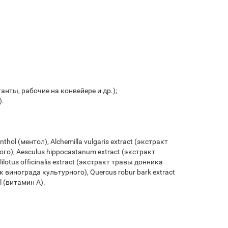
анты, рабочие на конвейере и др.);
).
enthol (ментол), Alchemilla vulgaris extract (экстракт
ого), Aesculus hippocastanum extract (экстракт
lotus officinalis extract (экстракт травы донника
ек винограда культурного), Quercus robur bark extract
l (витамин А).