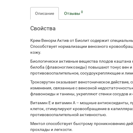
0
Описание
Отзывы
Свойства
Крем Венорм Актив от Биолит содержит специаль
Способствует нормализации венозного кровообращен
кожу.
Биологически активные вещества плодов каштана ко
билоба (флавоногликозиды) повышают тонус вен и 
противовоспалительное, сосудоукрепляющее и лим
Троксерутин оказывает венотоническое действие, 
изменения, связанные с венозной недостаточностью
флавоноиды и танины, укрепляют стенки сосудов и
Витамин Е и витамин А – мощные антиоксиданты, 
клеток, стимулируют кровообращение в капиллярах
противовоспалительной активностью.
Ментол способствует быстрому проникновению дей
прохлады и легкости.