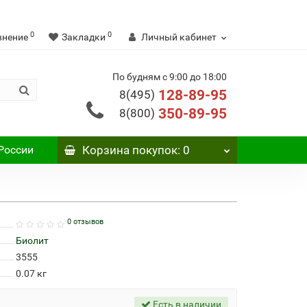
0
0
внение
Закладки
Личный кабинет
По будням с 9:00 до 18:00
128-89-95
8(495)
350-89-95
8(800)
России
Корзина
покупок
: 0
0 отзывов
Биолит
3555
0.07
кг
Есть в наличии