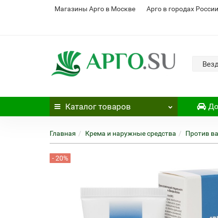
Магазины Арго в Москве
Арго в городах Росси
Вез
Каталог
товаров
До
Главная
Крема и наружные средства
Против в
- 20%