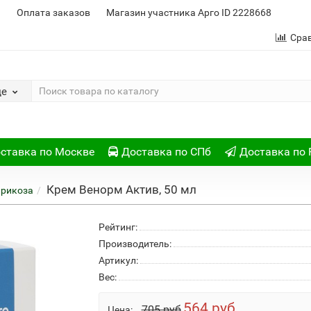
и
Оплата заказов
Магазин участника Арго ID 2228668
Сра
де
ставка по Москве
Доставка по СПб
Доставка по 
Крем Венорм Актив, 50 мл
арикоза
Рейтинг:
Производитель:
Артикул:
Вес:
564 руб
705 руб
Цена: