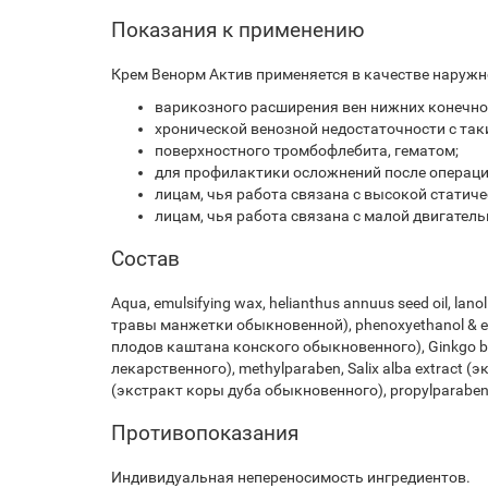
Показания к применению
Крем Венорм Актив применяется в качестве наружно
варикозного расширения вен нижних конечно
хронической венозной недостаточности с таки
поверхностного тромбофлебита, гематом;
для профилактики осложнений после операци
лицам, чья работа связана с высокой статиче
лицам, чья работа связана с малой двигатель
Состав
Aqua, emulsifying wax, helianthus annuus seed oil, lanol
травы манжетки обыкновенной), phenoxyethanol & ethy
плодов каштана конского обыкновенного), Ginkgo bilob
лекарственного), methylparaben, Salix alba extract (э
(экстракт коры дуба обыкновенного), propylparaben, s
Противопоказания
Индивидуальная непереносимость ингредиентов.