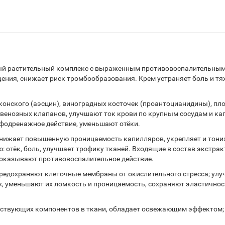
ный растительный комплекс с выраженным противовоспалительны
ия, снижает риск тромбообразования. Крем устраняет боль и тяже
нского (аэсцин), виноградных косточек (проантоцианидины), плод
венозных клапанов, улучшают ток крови по крупным сосудам и к
фодренажное действие, уменьшают отёки.
снижает повышенную проницаемость капилляров, укрепляет и тониз
: отёк, боль, улучшает трофику тканей. Входящие в состав экстра
 оказывают противовоспалительное действие.
предохраняют клеточные мембраны от окислительного стресса; ул
, уменьшают их ломкость и проницаемость, сохраняют эластичнос
ствующих компонентов в ткани, обладает освежающим эффектом;