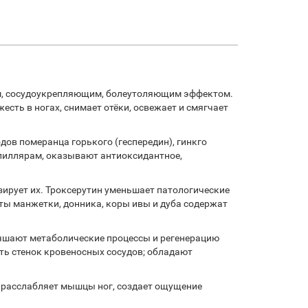
м, сосудоукрепляющим, болеутоляющим эффектом.
сть в ногах, снимает отёки, освежает и смягчает
ов померанца горького (геспередин), гинкго
апиллярам, оказывают антиоксидантное,
ирует их. Троксерутин уменьшает патологические
кты манжетки, донника, коры ивы и дуба содержат
учшают метаболические процессы и регенерацию
ть стенок кровеносных сосудов; обладают
 расслабляет мышцы ног, создает ощущение