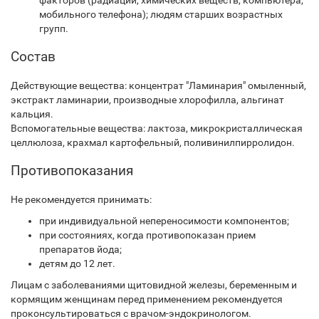
факторов (радиации, химических веществ, компьютера,
мобильного телефона); людям старших возрастных
групп.
Состав
Действующие вещества: концентрат "Ламинария" омыленный,
экстракт ламинарии, производные хлорофилла, альгинат
кальция.
Вспомогательные вещества: лактоза, микрокристаллическая
целлюлоза, крахмал картофельный, поливинилпирролидон.
Противопоказания
Не рекомендуется принимать:
при индивидуальной непереносимости компонентов;
при состояниях, когда противопоказан прием
препаратов йода;
детям до 12 лет.
Лицам с заболеваниями щитовидной железы, беременным и
кормящим женщинам перед применением рекомендуется
проконсультироваться с врачом-эндокринологом.