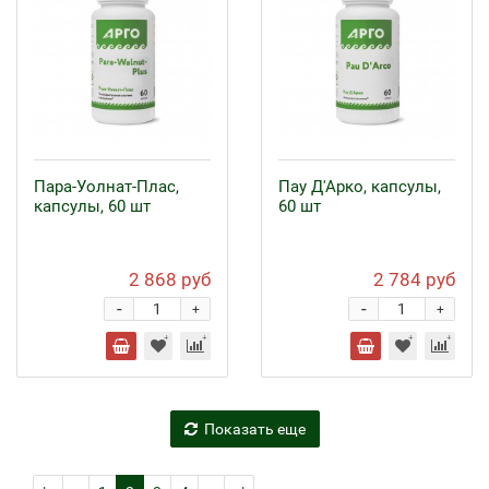
Пара-Уолнат-Плас,
Пау Д'Арко, капсулы,
капсулы, 60 шт
60 шт
2 868 руб
2 784 руб
-
-
+
+
Показать еще