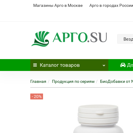
Магазины Арго в Москве
Арго в городах Росси
Вез
Каталог
товаров
До
Главная
Продукция по сериям
БиоДобавки от N
- 20%