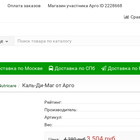
и
Оплата заказов
Магазин участника Арго ID 2228668
Сра
де
ставка по Москве
Доставка по СПб
Доставка по 
Каль-Ди-Маг от Арго
utricare
Рейтинг:
Производитель:
Артикул:
Вес:
3 504 руб
4 380 руб
Цена: