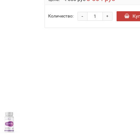
-
Ку
Количество:
+