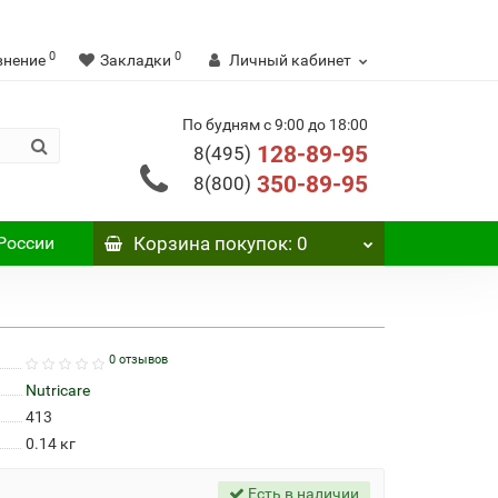
0
0
внение
Закладки
Личный кабинет
По будням с 9:00 до 18:00
128-89-95
8(495)
350-89-95
8(800)
России
Корзина
покупок
: 0
0 отзывов
Nutricare
413
0.14
кг
Есть в наличии