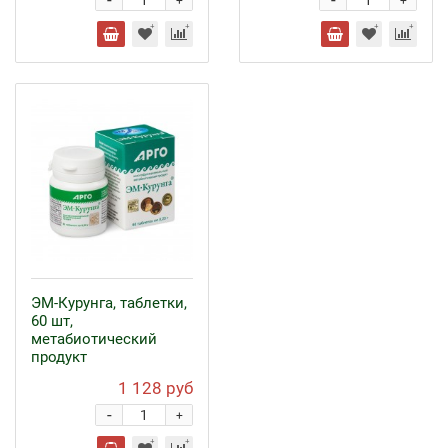
-
-
+
+
ЭМ-Курунга, таблетки,
60 шт,
метабиотический
продукт
1 128 руб
-
+