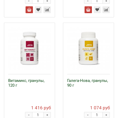
-
-
+
+
Витамикс, гранулы,
Галега-Нова, гранулы,
120 г
90 г
1 416 руб
1 074 руб
-
-
+
+