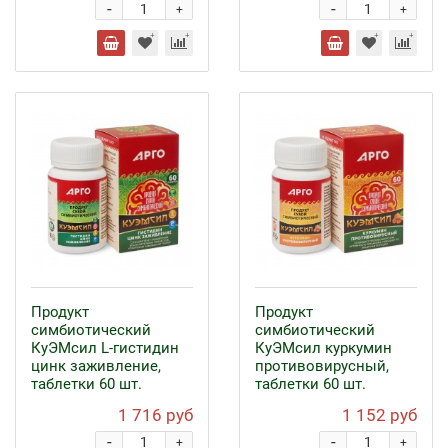
-
-
+
+
Продукт
Продукт
симбиотический
симбиотический
КуЭМсил L-гистидин
КуЭМсил куркумин
цинк заживление,
противовирусный,
таблетки 60 шт.
таблетки 60 шт.
1 716 руб
1 152 руб
-
-
+
+