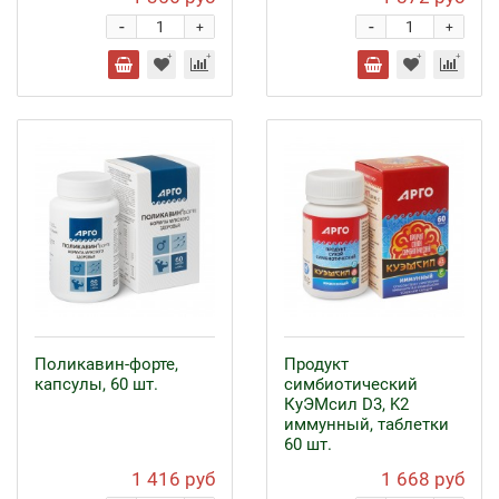
-
-
+
+
Поликавин-форте,
Продукт
капсулы, 60 шт.
симбиотический
КуЭМсил D3, K2
иммунный, таблетки
60 шт.
1 416 руб
1 668 руб