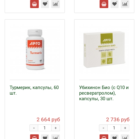
Турмерик, капсулы, 60
Убихинон Био (с Q10 и
шт.
ресвератролом),
капсулы, 30 шт.
2 664 руб
2 736 руб
-
-
+
+