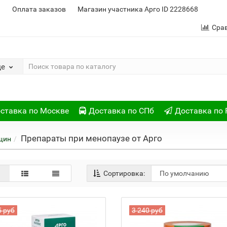
и
Оплата заказов
Магазин участника Арго ID 2228668
Сра
де
ставка по Москве
Доставка по СПб
Доставка по 
Препараты при менопаузе от Арго
щин
Сортировка:
5 руб
3 240 руб