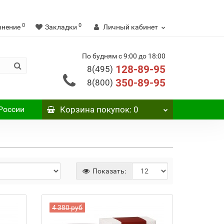
0
0
внение
Закладки
Личный кабинет
По будням с 9:00 до 18:00
128-89-95
8(495)
350-89-95
8(800)
России
Корзина
покупок
: 0
Показать:
4 380 руб