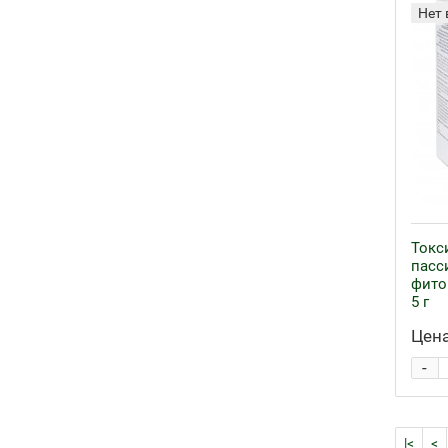
Нет 
Токс
пасс
фито
5 г
Цена
-
|<
<