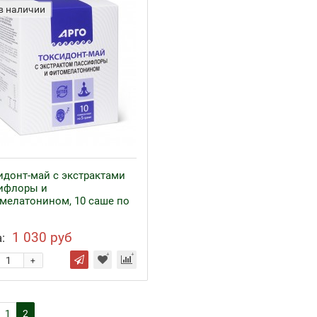
в наличии
идонт-май с экстрактами
ифлоры и
мелатонином, 10 саше по
1 030 руб
:
+
1
2