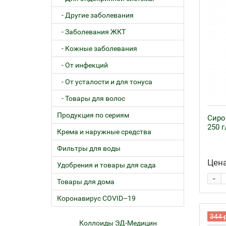
- Другие заболевания
- Заболевания ЖКТ
- Кожные заболевания
- От инфекций
- От усталости и для тонуса
- Товары для волос
Продукция по сериям
Сиро
250 г
Крема и наружные средства
Фильтры для воды
Цена
Удобрения и товары для сада
-
Товары для дома
Коронавирус COVID–19
344 
ем
Коллоиды ЭД-Медицин
Жел