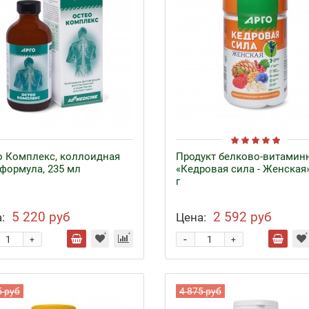
о Комплекс, коллоидная
Продукт белково-витамин
формула, 235 мл
«Кедровая сила - Женская»
г
5 220 руб
2 592 руб
:
Цена:
-
+
+
5 руб
4 875 руб