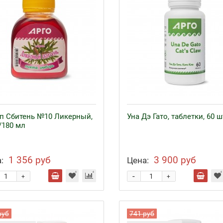
п Сбитень №10 Ликерный,
Уна Дэ Гато, таблетки, 60 ш
/180 мл
1 356 руб
3 900 руб
:
Цена:
-
+
+
руб
741 руб
езо с кофакторами
Аппликаторы Ляпко