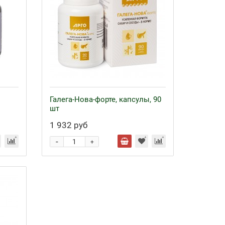
Галега-Нова-форте, капсулы, 90
шт
1 932 руб
-
+
Байкал ЭМ-1 и удобрения