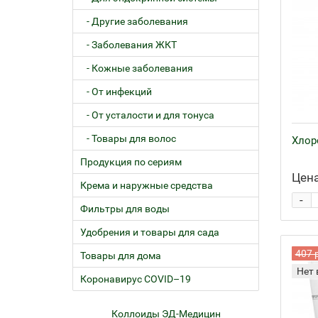
- Другие заболевания
- Заболевания ЖКТ
- Кожные заболевания
- От инфекций
- От усталости и для тонуса
- Товары для волос
Хлор
Продукция по сериям
Цена
Крема и наружные средства
-
Фильтры для воды
Удобрения и товары для сада
407 
Товары для дома
Нет 
Коронавирус COVID–19
ем
Коллоиды ЭД-Медицин
Жел