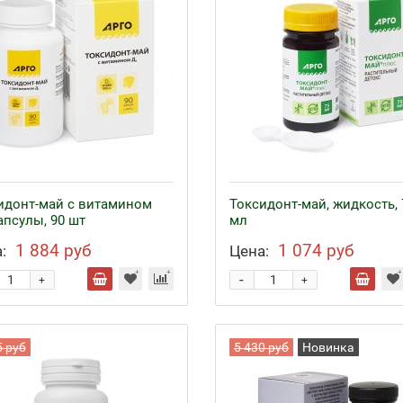
идонт-май с витамином
Токсидонт-май, жидкость, 
апсулы, 90 шт
мл
1 884 руб
1 074 руб
:
Цена:
-
+
+
5 руб
5 430 руб
Новинка