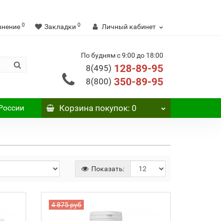
0
0
внение
Закладки
Личный кабинет
По будням с 9:00 до 18:00
128-89-95
8(495)
350-89-95
8(800)
России
Корзина
покупок
: 0
Показать:
4 875 руб