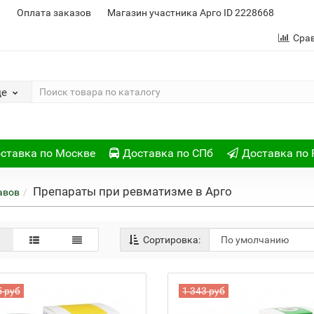
и
Оплата заказов
Магазин участника Арго ID 2228668
Сра
де
ставка по Москве
Доставка по СПб
Доставка по 
Препараты при ревматизме в Арго
авов
Сортировка:
5 руб
1 343 руб