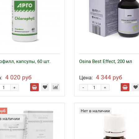
офилл, капсулы, 60 шт.
Osina Best Effect, 200 мл
4 020 руб
4 344 руб
:
Цена:
-
+
+
руб
Нет в наличии
в наличии
езо с кофакторами
Аппликаторы Ляпко