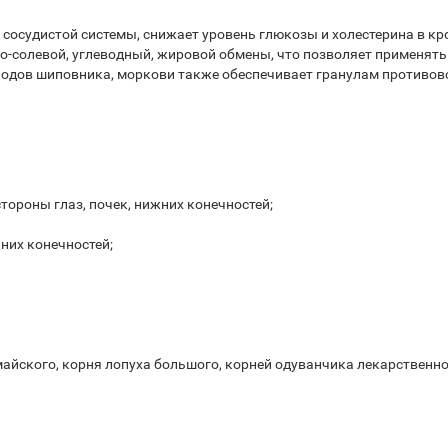
сосудистой системы, снижает уровень глюкозы и холестерина в кр
солевой, углеводный, жировой обмены, что позволяет применять е
плодов шиповника, моркови также обеспечивает гранулам противо
 стороны глаз, почек, нижних конечностей;
них конечностей;
майского, корня лопуха большого, корней одуванчика лекарственно