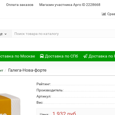
и
Оплата заказов
Магазин участника Арго ID 2228668
Сра
де
ставка по Москве
Доставка по СПб
Доставка по 
Галега-Нова-форте
ит
Рейтинг:
Производитель:
Артикул:
Вес:
1 932 руб
Цена: