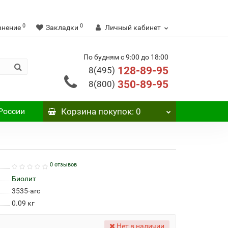
0
0
внение
Закладки
Личный кабинет
По будням с 9:00 до 18:00
128-89-95
8(495)
350-89-95
8(800)
России
Корзина
покупок
: 0
0 отзывов
Биолит
3535-arc
0.09
кг
Нет в наличии