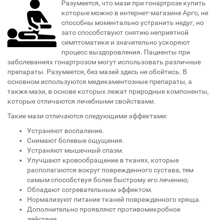
Разумеется, что мази при гонартрозе купить
которые можно в интернет-магазине Арго, не
способны моментально устранить недуг, но
зато способствуют снятию неприятной
симптоматики и значительно ускоряют
процесс выздоровления. Пациенты при
заболеваниях гонартрозом могут использовать различные
препараты. Разумеется, без мазей здесь не обойтись. В
основном используются медикаментозные препараты, а
также мази, в основе которых лежат природные компоненты,
которые отличаются лечебными свойствами.
Такие мази отличаются следующими эффектами:
Устраняют воспаление.
Снимают болевые ощущения.
Устраняют мышечный спазм.
Улучшают кровообращение в тканях, которые
располагаются вокруг поврежденного сустава, тем
самым способствуя более быстрому его лечению;
Обладают согревательным эффектом.
Нормализуют питание тканей поврежденного хряща.
Дополнительно проявляют противомикробное
действие.