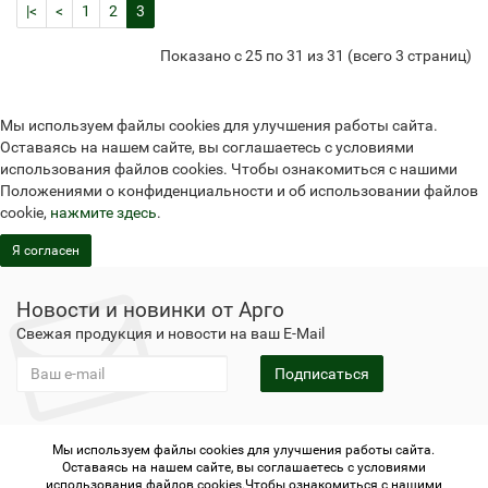
|<
<
1
2
3
Показано с 25 по 31 из 31 (всего 3 страниц)
Мы используем файлы cookies для улучшения работы сайта.
Оставаясь на нашем сайте, вы соглашаетесь с условиями
использования файлов cookies. Чтобы ознакомиться с нашими
Положениями о конфиденциальности и об использовании файлов
cookie,
нажмите здесь
.
Я согласен
Новости и новинки от Арго
Свежая продукция и новости на ваш E-Mail
Подписаться
Мы используем файлы cookies для улучшения работы сайта.
Не является публичной офертой
Политика
Оставаясь на нашем сайте, вы соглашаетесь с условиями
конфиденциальности
Не является публичной офертой
использования файлов cookies.Чтобы ознакомиться с нашими