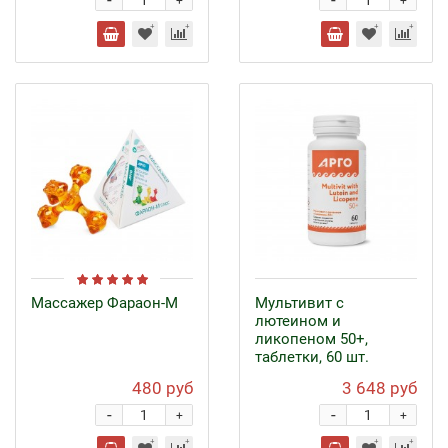
-
-
+
+
Массажер Фараон-М
Мультивит с
лютеином и
ликопеном 50+,
таблетки, 60 шт.
480 руб
3 648 руб
-
-
+
+